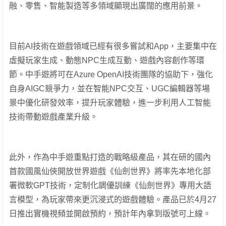
融、零售、智能製造等多領域顯現出廣闊的應用前景。
目前AI技術在遊戲領域已經有很多嘗試和App，主要集中在
虛擬玩家生成、動態NPC生成互動、遊戲內容創作等環
節。中手遊將可在Azure OpenAI技術團隊的協助下，強化
自身AIGC競爭力，並在智能NPC交互、UGC編輯器等場
景中優化研發效率，提升玩家體驗，進一步利用人工智能
技術帶動遊戲產業升級。
此外，作為中手遊重點打造的戰略級產品，其在研的國內
首款國風仙俠開放世界遊戲《仙劍世界》將率先本地化部
署微軟GPT技術，定制化調優訓練《仙劍世界》專用大語
言模型，為玩家帶來更沉浸式的遊戲體驗。產品已於4月27
日推出實機視頻並開啟預約，預計年內拿到版號可上線。