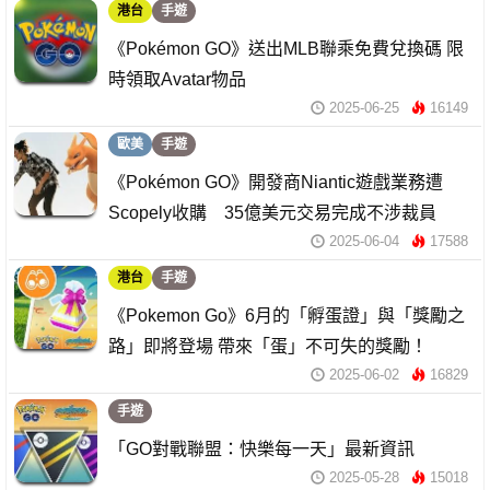
港台
手遊
《Pokémon GO》送出MLB聯乘免費兌換碼 限
時領取Avatar物品
2025-06-25
16149
歐美
手遊
《Pokémon GO》開發商Niantic遊戲業務遭
Scopely收購 35億美元交易完成不涉裁員
2025-06-04
17588
港台
手遊
《Pokemon Go》6月的「孵蛋證」與「獎勵之
路」即將登場 帶來「蛋」不可失的獎勵！
2025-06-02
16829
手遊
「GO對戰聯盟：快樂每一天」最新資訊
2025-05-28
15018