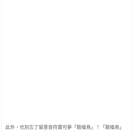
此外，也別忘了留意音符寶可夢「聒噪鳥」！「聒噪鳥」