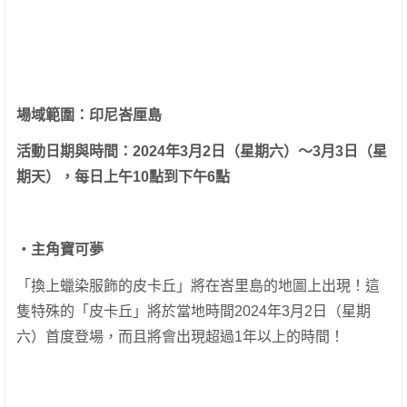
場域範圍：印尼峇厘島
活動日期與時間：
2024
年
3
月
2
日（星期六）～
3
月
3
日（星
期天），每日上午
10
點到下午
6
點
‧主角寶可夢
「換上蠟染服飾的皮卡丘」將在峇里島的地圖上出現！這
隻特殊的「皮卡丘」將於當地時間2024年3月2日（星期
六）首度登場，而且將會出現超過1年以上的時間！