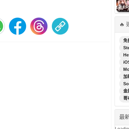
🔥
免
St
He
iO
M
加
So
金
哥
最
Loading