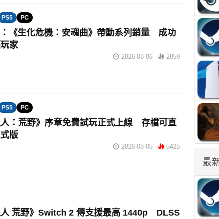
PS5
PC
om：《生化危機：安魂曲》帶動系列銷量 成功
輕玩家
2026-08-06
2859
PS5
PC
獵人：荒野》序章免費試玩正式上線 存檔可直
正式版
2026-08-05
5425
最
 荒野》Switch 2 傳支援最高 1440p DLSS