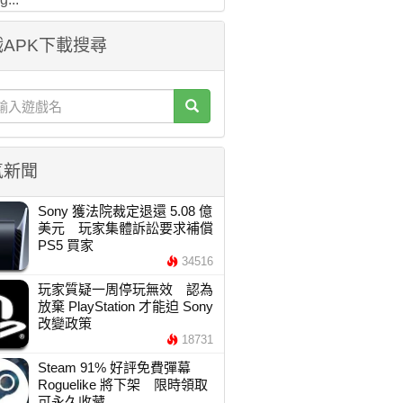
APK下載搜尋
氣新聞
Sony 獲法院裁定退還 5.08 億
美元 玩家集體訴訟要求補償
PS5 買家
34516
玩家質疑一周停玩無效 認為
放棄 PlayStation 才能迫 Sony
改變政策
18731
Steam 91% 好評免費彈幕
Roguelike 將下架 限時領取
可永久收藏