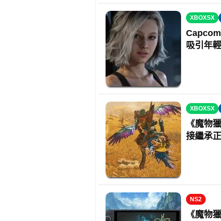
XBOXSX
Capc
吸引年
XBOXSX
《魔物
接繼承
NS2
《魔物獵人