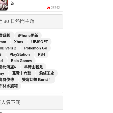
啟
28742
 近 30 日熱門主題
費遊戲
iPhone更新
eam
Xbox
UBISOFT
llDivers 2
Pokemon Go
S
PlayStation
PS4
od
Epic Games
勒比海盜6
羊蹄山戰鬼
ny
燕雲十六聲
慾望王座
庸群俠傳
雙穹幻想 Burst！
布林水族箱
新人氣下載
...