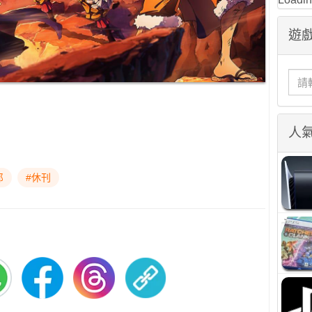
遊戲
人
郎
#休刊