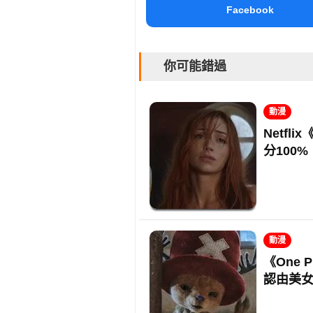
Facebook
你可能錯過
動漫
Netfl
分100%
動漫
《One
認由美