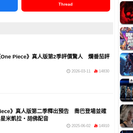
Thread
ix《One Piece》真人版第2季評價驚人 爛番茄評
2026-03-11
14830
 Piece》真人版第二季釋出預告 喬巴登場並確
女星米凱拉・胡佛配音
2025-06-02
14910