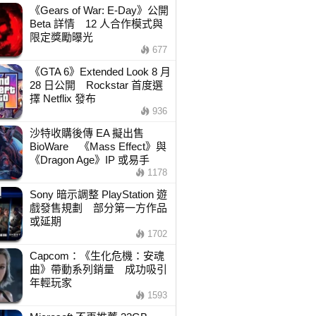
《Gears of War: E-Day》公開
Beta 詳情 12 人合作模式與
限定獎勵曝光
677
《GTA 6》Extended Look 8 月
28 日公開 Rockstar 首度選
擇 Netflix 發布
936
沙特收購後傳 EA 擬出售
BioWare 《Mass Effect》與
《Dragon Age》IP 或易手
1178
Sony 暗示調整 PlayStation 遊
戲發售規劃 部分第一方作品
或延期
1702
Capcom：《生化危機：安魂
曲》帶動系列銷量 成功吸引
年輕玩家
1593