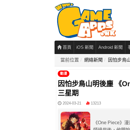
首頁
iOS 新聞
Android 新聞
當前位置
網絡新聞
因怕步鳥山
動漫
因怕步鳥山明後塵 《On
三星期
2024-03-21
13213
《One Piec
師過世後，他開