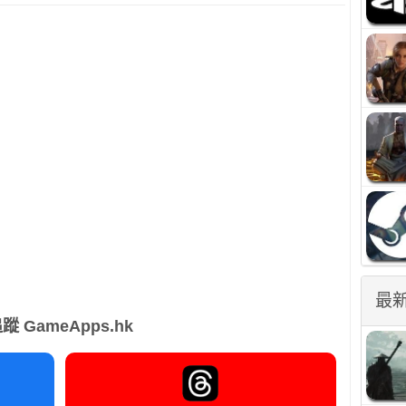
最
蹤 GameApps.hk