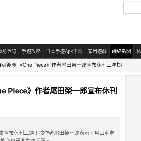
搜
尋
事前登錄
手遊攻略
日本手遊Apk下載
家用遊戲
網絡新聞
休
明後塵 《One Piece》作者尾田榮一郎宣布休刊三星期
e Piece》作者尾田榮一郎宣布休刊
e》漫畫宣布休刊三週！據作者尾田榮一郎表示，鳥山明老
始擔心自己的健康狀況。