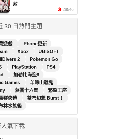
啟
28546
 近 30 日熱門主題
費遊戲
iPhone更新
eam
Xbox
UBISOFT
llDivers 2
Pokemon Go
S
PlayStation
PS4
od
加勒比海盜6
ic Games
羊蹄山戰鬼
ny
燕雲十六聲
慾望王座
庸群俠傳
雙穹幻想 Burst！
布林水族箱
新人氣下載
...