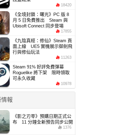
18420
《全境封鎖：曙光》PC 版 8
月 5 日免費推出 Steam 與
Ubisoft Connect 同步登場
17855
《九陰真經：修仙》Steam 頁
面上線 UE5 實機展示御劍飛
行與修仙玩法
11263
Steam 91% 好評免費彈幕
Roguelike 將下架 限時領取
可永久收藏
10978
新情報
《影之刃零》預購日期正式公
布 11 分鐘全新預告同步公開
1376