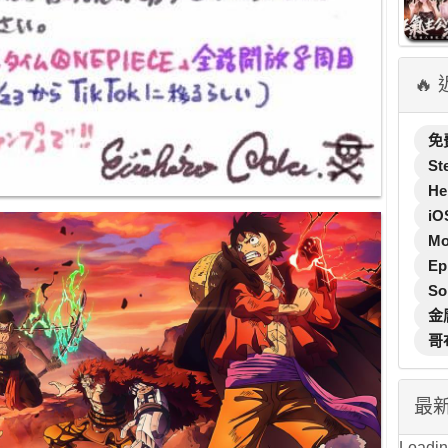
🔥
免
St
He
iO
M
Ep
So
金
哥
最
Loading