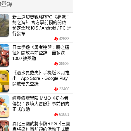
前登錄
新王道幻想戰略RPG《夢戰：
劍之海》 官方事前預約開啟
預定全球 iOS / Android / PC 進
行發布
42583
日本手遊《勇者連盟：曉之遠
征》開放事前登錄 最多送
1000 抽獎勵
38828
《潛水員戴夫》手機版 8 月推
出 App Store、Google Play
開放預先登錄
23400
經典療癒冒險 MMO《初心者
傳說：夢境大冒險》事前預約
正式啟動
61881
異化三國武將卡牌RPG《三國
異將錄》事前預約活動正式開