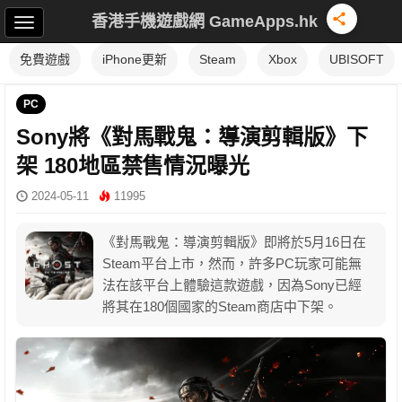
香港手機遊戲網 GameApps.hk
免費遊戲
iPhone更新
Steam
Xbox
UBISOFT
PC
Sony將《對馬戰鬼：導演剪輯版》下
架 180地區禁售情況曝光
2024-05-11
11995
《對馬戰鬼：導演剪輯版》即將於5月16日在
Steam平台上市，然而，許多PC玩家可能無
法在該平台上體驗這款遊戲，因為Sony已經
將其在180個國家的Steam商店中下架。