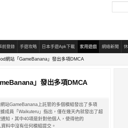
搜
尋
事前登錄
手遊攻略
日本手遊Apk下載
家用遊戲
網絡新聞
休
od網站「GameBanana」發出多項DMCA
eBanana」發出多項DMCA
網站GameBanana上託管的多個模組發出了多項
據成員「Waikuteru」指出，僅在幾天內就發出了超
下架通知，其中40項是針對他個人，使得他的
a個人資料中沒有任何模組提交。