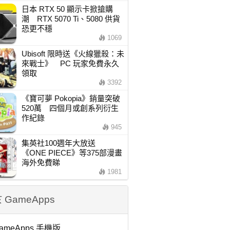
日本 RTX 50 顯示卡掀搶購
潮 RTX 5070 Ti、5080 供貨
恐更不穩
1069
Ubisoft 限時送《火線獵殺：未
來戰士》 PC 玩家免費永久
領取
3392
《寶可夢 Pokopia》銷量突破
520萬 四個月或創系列衍生
作紀錄
945
集英社100週年大放送
《ONE PIECE》等375部漫畫
海外免費睇
1981
 GameApps
ameApps 手機版