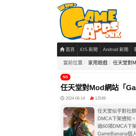
首頁
iOS 新聞
Android 新聞
當前位置
家用遊戲
任天堂對M
NS
任天堂對Mod網站「Gam
2024-06-14
12549
任天堂似乎對社群
DMCA下架通知。
過60項DMCA
GameBanan