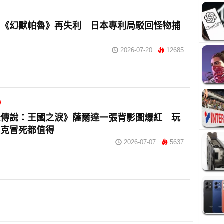
告《幻獸帕魯》再失利 日本專利局駁回怪物捕
2026-07-20
12685
達傳說：王國之淚》薩爾達一張背影圖爆紅 玩
林克冒死都值得
2026-07-07
5637