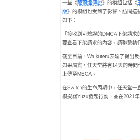
一些《
薩爾達傳說
》的模組包括《
版
》的模組也受到了影響。訪問這
如下：
「接收到可驗證的DMCA下架請
要查看下架請求的內容，請聯繫執
截至目前，Waikuteru表達了
如果屬實，任天堂將有14天的時間作
上傳至MEGA。
在Switch的生命周期中，任天堂一
模擬器Yuzu發起行動，並在202