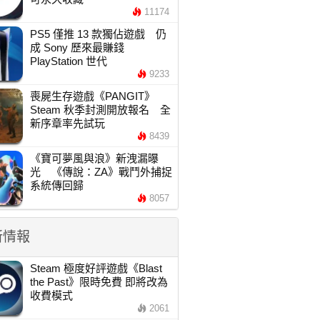
11174
PS5 僅推 13 款獨佔遊戲 仍
成 Sony 歷來最賺錢
PlayStation 世代
9233
喪屍生存遊戲《PANGIT》
Steam 秋季封測開放報名 全
新序章率先試玩
8439
《寶可夢風與浪》新洩漏曝
光 《傳說：ZA》戰鬥外捕捉
系統傳回歸
8057
新情報
Steam 極度好評遊戲《Blast
the Past》限時免費 即將改為
收費模式
2061