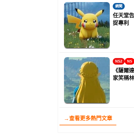
網聞
任天堂
捉專利
NS2
NS
《薩爾
家笑稱
→查看更多熱門文章