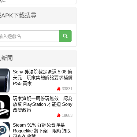
APK下載搜尋
氣新聞
Sony 獲法院裁定退還 5.08 億
美元 玩家集體訴訟要求補償
PS5 買家
33831
玩家質疑一周停玩無效 認為
放棄 PlayStation 才能迫 Sony
改變政策
18683
Steam 91% 好評免費彈幕
Roguelike 將下架 限時領取
可永久收藏