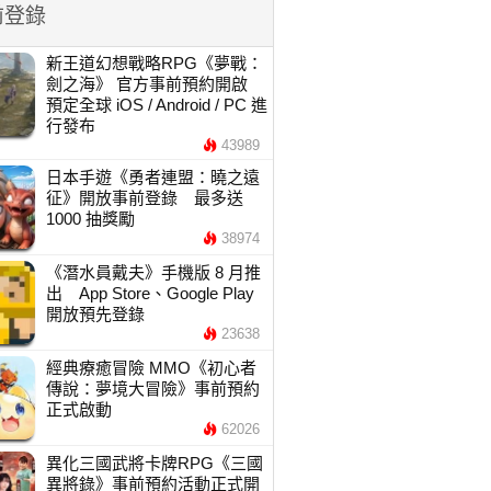
前登錄
新王道幻想戰略RPG《夢戰：
劍之海》 官方事前預約開啟
預定全球 iOS / Android / PC 進
行發布
43989
日本手遊《勇者連盟：曉之遠
征》開放事前登錄 最多送
1000 抽獎勵
38974
《潛水員戴夫》手機版 8 月推
出 App Store、Google Play
開放預先登錄
23638
經典療癒冒險 MMO《初心者
傳說：夢境大冒險》事前預約
正式啟動
62026
異化三國武將卡牌RPG《三國
異將錄》事前預約活動正式開