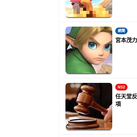
網聞
宮本茂力
NS2
任天堂反
項