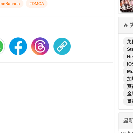
meBanana
#DMCA
🔥
免
St
He
iO
M
加
燕
金
哥
最
Loading