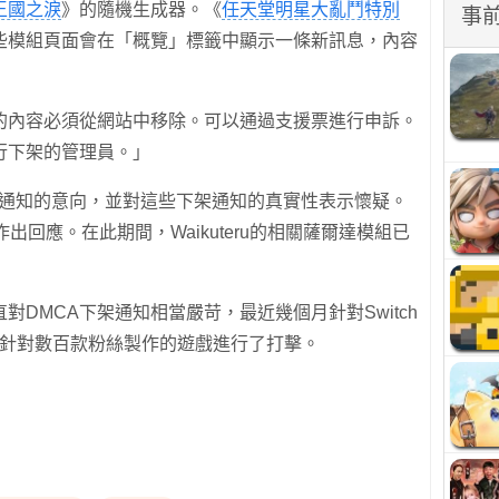
王國之淚
》的隨機生成器。《
任天堂明星大亂鬥特別
事
些模組頁面會在「概覽」標籤中顯示一條新訊息，內容
求的內容必須從網站中移除。可以通過支援票進行申訴。
行下架的管理員。」
提出反通知的意向，並對這些下架通知的真實性表示懷疑。
出回應。在此期間，Waikuteru的相關薩爾達模組已
直對DMCA下架通知相當嚴苛，最近幾個月針對Switch
1年針對數百款粉絲製作的遊戲進行了打擊。