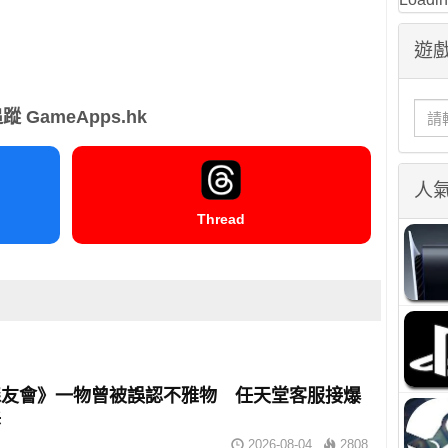
遊戲
蹤 GameApps.hk
人
Thread
森友會》一物曾被誤認不雅物 任天堂客服接爆
訴
2026-08-04
2808