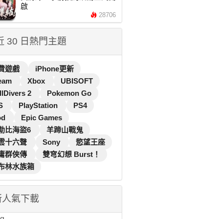
啟
28706
 近 30 日熱門主題
費遊戲
iPhone更新
eam
Xbox
UBISOFT
llDivers 2
Pokemon Go
S
PlayStation
PS4
od
Epic Games
勒比海盜6
羊蹄山戰鬼
雲十六聲
Sony
慾望王座
庸群俠傳
雙穹幻想 Burst！
布林水族箱
新人氣下載
...