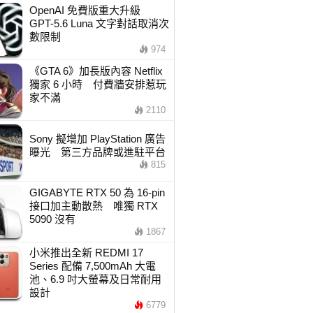
OpenAI 免費版重大升級
GPT-5.6 Luna 文字對話取消次
數限制
974
《GTA 6》加長版內容 Netflix
獨家 6 小時 付費牆安排惹玩
家不滿
2110
Sony 擬增加 PlayStation 廣告
曝光 第三方品牌或進駐平台
815
GIGABYTE RTX 50 為 16-pin
接口加主動散熱 唯獨 RTX
5090 沒有
1867
小米推出全新 REDMI 17
Series 配備 7,500mAh 大電
池、6.9 吋大螢幕及日常耐用
設計
6779