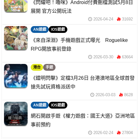
《閃耀吧！嚕咪》Android付費刪檔測試5月8日
展開 官方公開玩法
2026-04-24
31692
AN遊戲
IOS遊戲
《來自深淵》手機遊戲正式曝光 Roguelike
RPG開放事前登錄
2026-03-30
63664
港台
手遊
《鐳明閃擊》定檔3月26日 台港澳地區全球首發
搶先試玩資格派送中
2026-03-03
8628
AN遊戲
IOS遊戲
網石開啟手遊《權力遊戲：國王大道》亞洲地區
事前預約
2026-02-24
27804