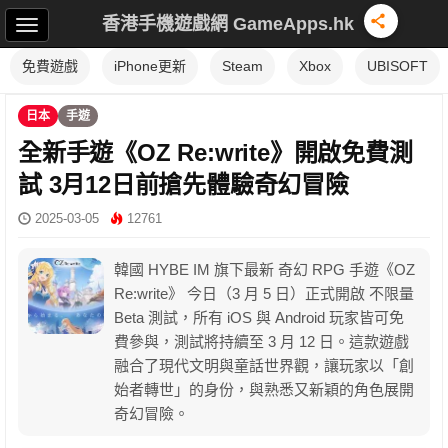
香港手機遊戲網 GameApps.hk
免費遊戲
iPhone更新
Steam
Xbox
UBISOFT
日本
手遊
全新手遊《OZ Re:write》開啟免費測
試 3月12日前搶先體驗奇幻冒險
2025-03-05
12761
韓國 HYBE IM 旗下最新 奇幻 RPG 手遊《OZ
Re:write》 今日（3 月 5 日）正式開啟 不限量
Beta 測試，所有 iOS 與 Android 玩家皆可免
費參與，測試將持續至 3 月 12 日。這款遊戲
融合了現代文明與童話世界觀，讓玩家以「創
始者轉世」的身份，與熟悉又新穎的角色展開
奇幻冒險。