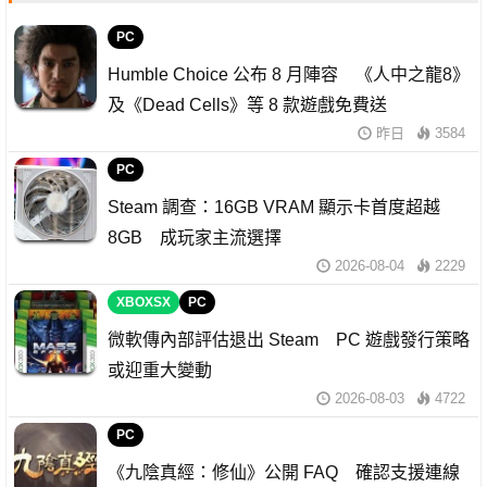
PC
Humble Choice 公布 8 月陣容 《人中之龍8》
及《Dead Cells》等 8 款遊戲免費送
昨日
3584
PC
Steam 調查：16GB VRAM 顯示卡首度超越
8GB 成玩家主流選擇
2026-08-04
2229
XBOXSX
PC
微軟傳內部評估退出 Steam PC 遊戲發行策略
或迎重大變動
2026-08-03
4722
PC
《九陰真經：修仙》公開 FAQ 確認支援連線