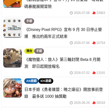
碼暴龍展開冒險
2026-07-08
33963
手遊
《Disney Pixel RPG》宣布 9 月 30 日停止營
運 推出約兩年正式結束
2026-07-06
10754
港台
手遊
《魔物獵人：旅人》第三輪封閉 Beta 8 月開
測 即日起開放報名
2026-07-02
13191
AN遊戲
IOS遊戲
日本手遊《勇者連盟：曉之遠征》開放事前登
錄 最多送 1000 抽獎勵
2026-06-29
39318