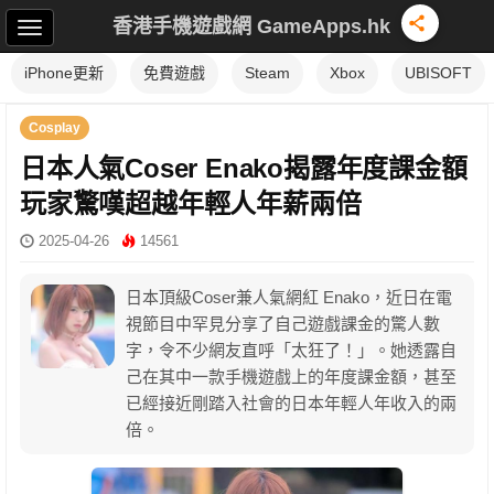
香港手機遊戲網 GameApps.hk
iPhone更新
免費遊戲
Steam
Xbox
UBISOFT
Cosplay
日本人氣Coser Enako揭露年度課金額
玩家驚嘆超越年輕人年薪兩倍
2025-04-26
14561
日本頂級Coser兼人氣網紅 Enako，近日在電
視節目中罕見分享了自己遊戲課金的驚人數
字，令不少網友直呼「太狂了！」。她透露自
己在其中一款手機遊戲上的年度課金額，甚至
已經接近剛踏入社會的日本年輕人年收入的兩
倍。