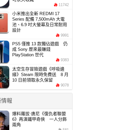
11742
小米推出全新 REDMI 17
Series 配備 7,500mAh 大電
池、6.9 吋大螢幕及日常耐用
設計
9991
PS5 僅推 13 款獨佔遊戲 仍
成 Sony 歷來最賺錢
PlayStation 世代
9383
太空生存冒險遊戲《呼吸邊
緣》Steam 限時免費送 8 月
10 日前領取永久保留
9078
新情報
爆料羅拔·唐尼《復仇者聯盟
6》再演鐵甲奇俠 一人分飾
兩角
581