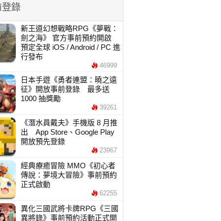
前登錄
新王道幻想戰略RPG《夢戰：
劍之海》 官方事前預約開啟
預定全球 iOS / Android / PC 進
行發布
46999
日本手遊《勇者連盟：曉之遠
征》開放事前登錄 最多送
1000 抽獎勵
39261
《潛水員戴夫》手機版 8 月推
出 App Store、Google Play
開放預先登錄
23967
經典療癒冒險 MMO《初心者
傳說：夢境大冒險》事前預約
正式啟動
62255
異化三國武將卡牌RPG《三國
異將錄》事前預約活動正式開