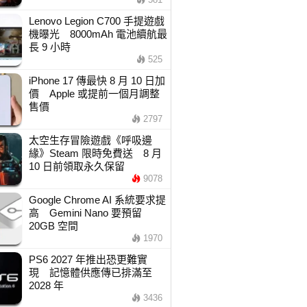
Lenovo Legion C700 手提遊戲
機曝光 8000mAh 電池續航最
長 9 小時
525
iPhone 17 傳最快 8 月 10 日加
價 Apple 或提前一個月調整
售價
2797
太空生存冒險遊戲《呼吸邊
緣》Steam 限時免費送 8 月
10 日前領取永久保留
9078
Google Chrome AI 系統要求提
高 Gemini Nano 要預留
20GB 空間
1970
PS6 2027 年推出恐更難實
現 記憶體供應傳已排滿至
2028 年
3436