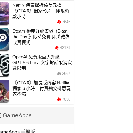
Netflix 傳豪擲近億美元搶
《GTA 6》獨家影片 僅限時
數小時
7645
Steam 極度好評遊戲《Blast
the Past》限時免費 即將改為
收費模式
42129
OpenAI 免費版重大升級
GPT-5.6 Luna 文字對話取消次
數限制
2667
《GTA 6》加長版內容 Netflix
獨家 6 小時 付費牆安排惹玩
家不滿
7058
 GameApps
ameApps 手機版