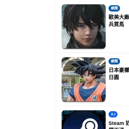
網聞
歐美大廠
兵買馬
網聞
日本豪擲
日圓
A.I
Stea