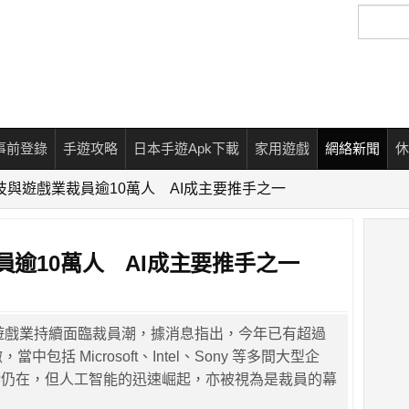
搜
尋
事前登錄
手遊攻略
日本手遊Apk下載
家用遊戲
網絡新聞
休
科技與遊戲業裁員逾10萬人 AI成主要推手之一
員逾10萬人 AI成主要推手之一
與遊戲業持續面臨裁員潮，據消息指出，今年已有超過
中包括 Microsoft、Intel、Sony 等多間大型企
響仍在，但人工智能的迅速崛起，亦被視為是裁員的幕