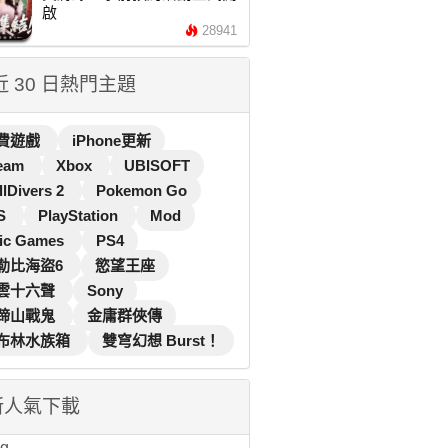
啟
28941
 近 30 日熱門主題
費遊戲
iPhone更新
eam
Xbox
UBISOFT
llDivers 2
Pokemon Go
S
PlayStation
Mod
ic Games
PS4
勒比海盜6
慾望王座
雲十六聲
Sony
蹄山戰鬼
金庸群俠傳
布林水族箱
雙穹幻想 Burst！
新人氣下載
...