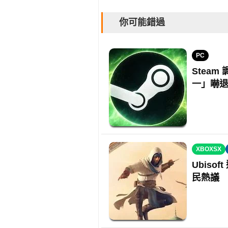
你可能錯過
PC
Stea
一」嚇
XBOXSX
Ubis
民熱議