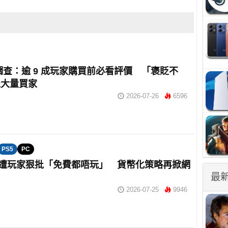
m 調查：逾 9 成玩家購買前必看評價 「褒貶不
退大量買家
2026-07-26
6596
PS5
PC
oft 遭玩家狠批「免費都唔玩」 貨幣化策略再掀網
最
2026-07-25
9946