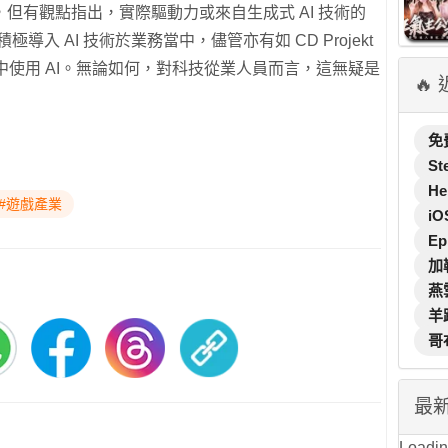
但有觀點指出，實際驅動力或來自生成式 AI 技術的
ny 積極導入 AI 技術於業務當中，儘管亦有如 CD Projekt
中使用 AI。無論如何，對科技從業人員而言，這無疑是
🔥
免
St
He
#遊戲產業
iO
Ep
加
燕
羊
哥
最
Loading