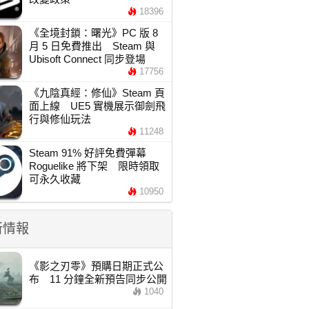
18396
《全境封鎖：曙光》PC 版 8
月 5 日免費推出 Steam 與
Ubisoft Connect 同步登場
17756
《九陰真經：修仙》Steam 頁
面上線 UE5 實機展示御劍飛
行與修仙玩法
11248
Steam 91% 好評免費彈幕
Roguelike 將下架 限時領取
可永久收藏
10950
新情報
《影之刃零》預購日期正式公
布 11 分鐘全新預告同步公開
1040