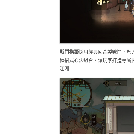
戰鬥構築
採用經典回合製戰鬥，融入
種招式心法組合，讓玩家打造專屬
江湖