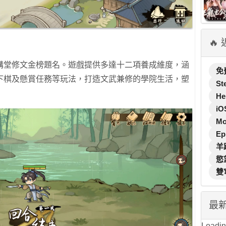
🔥
講堂修文金榜題名。遊戲提供多達十二項養成維度，涵
免
下棋及懸賞任務等玩法，打造文武兼修的學院生活，塑
St
He
iO
M
Ep
羊
慾
雙
最
Loading