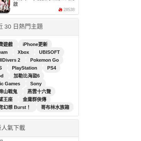
啟
28538
 近 30 日熱門主題
費遊戲
iPhone更新
eam
Xbox
UBISOFT
llDivers 2
Pokemon Go
S
PlayStation
PS4
od
加勒比海盜6
ic Games
Sony
蹄山戰鬼
燕雲十六聲
望王座
金庸群俠傳
穹幻想 Burst！
哥布林水族箱
新人氣下載
...