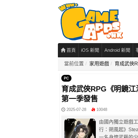
首頁
iOS 新聞
Android 新聞
當前位置
家用遊戲
育成武俠R
PC
育成武俠RPG《明鏡江湖
第一季發售
2025-07-28
10048
由國內獨立遊戲工
行：朔風起》St
一名身懷武藝的