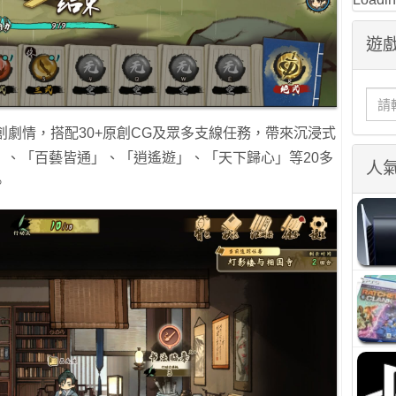
遊戲
創劇情，搭配30+原創CG及眾多支線任務，帶來沉浸式
」、「百藝皆通」、「逍遙遊」、「天下歸心」等20多
人
。