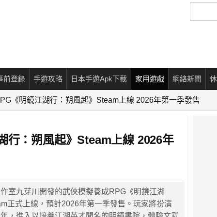
搜
尋
事前登錄
手遊攻略
日本手遊Apk下載
家用遊戲
網絡新聞
休
PG《明鏡江湖行：朔風起》Steam上線 2026年第一季發售
行：朔風起》Steam上線 2026年
作室九芽川開發的武俠模擬養成RPG《明鏡江湖
eam正式上線，預計2026年第一季發售。玩家將扮演
少年，進入以培養江湖英才聞名的明鏡書院，體驗文武