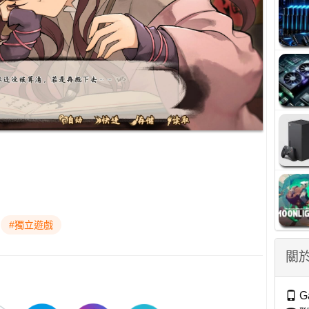
#獨立遊戲
關於
G