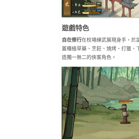
遊戲特色
自在修行
在校場練武展現身手，於
蓋種植草藥、烹飪、燒烤、打獵、
造獨一無二的俠客角色。