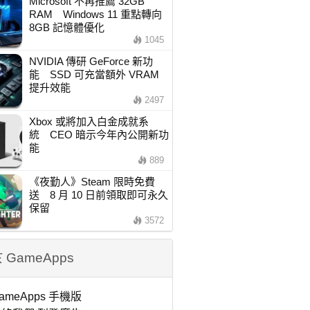
Microsoft 不再推薦 32GB
RAM Windows 11 重點轉向
8GB 記憶體優化
1045
NVIDIA 傳研 GeForce 新功
能 SSD 可充當額外 VRAM
提升效能
2497
Xbox 或將加入白金成就系
統 CEO 暗示今年內公開新功
能
889
《夜勤人》Steam 限時免費
送 8 月 10 日前領取即可永久
保留
3572
 GameApps
ameApps 手機版