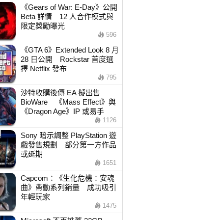
《Gears of War: E-Day》公開
Beta 詳情 12 人合作模式與
限定獎勵曝光
596
《GTA 6》Extended Look 8 月
28 日公開 Rockstar 首度選
擇 Netflix 發布
795
沙特收購後傳 EA 擬出售
BioWare 《Mass Effect》與
《Dragon Age》IP 或易手
1126
Sony 暗示調整 PlayStation 遊
戲發售規劃 部分第一方作品
或延期
1651
Capcom：《生化危機：安魂
曲》帶動系列銷量 成功吸引
年輕玩家
1475