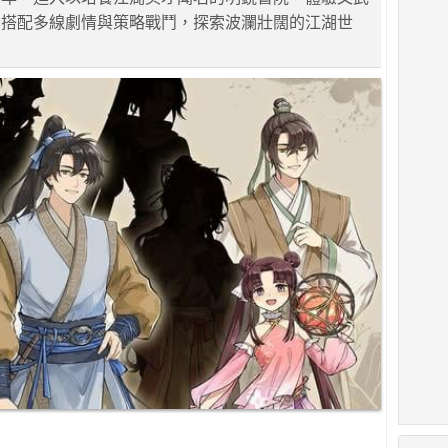
，搭配多線劇情與策略戰鬥，探索波瀾壯闊的江湖世