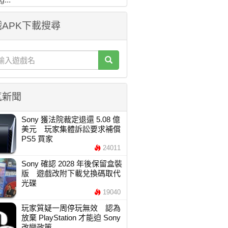
APK下載搜尋
氣新聞
Sony 獲法院裁定退還 5.08 億
美元 玩家集體訴訟要求補償
PS5 買家
24011
Sony 確認 2028 年後保留盒裝
版 遊戲改附下載兌換碼取代
光碟
19040
玩家質疑一周停玩無效 認為
放棄 PlayStation 才能迫 Sony
改變政策