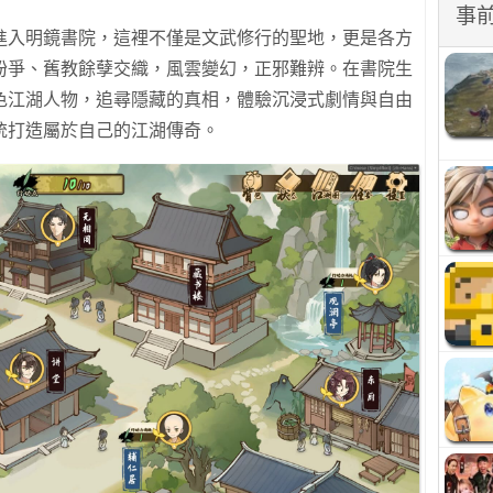
事
進入明鏡書院，這裡不僅是文武修行的聖地，更是各方
紛爭、舊教餘孽交織，風雲變幻，正邪難辨。在書院生
色江湖人物，追尋隱藏的真相，體驗沉浸式劇情與自由
統打造屬於自己的江湖傳奇。