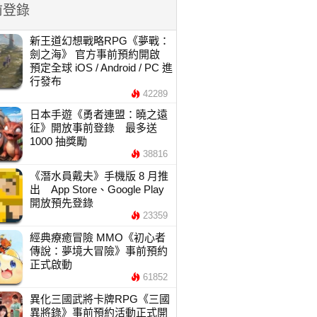
前登錄
新王道幻想戰略RPG《夢戰：
劍之海》 官方事前預約開啟
預定全球 iOS / Android / PC 進
行發布
42289
日本手遊《勇者連盟：曉之遠
征》開放事前登錄 最多送
1000 抽獎勵
38816
《潛水員戴夫》手機版 8 月推
出 App Store、Google Play
開放預先登錄
23359
經典療癒冒險 MMO《初心者
傳說：夢境大冒險》事前預約
正式啟動
61852
異化三國武將卡牌RPG《三國
異將錄》事前預約活動正式開