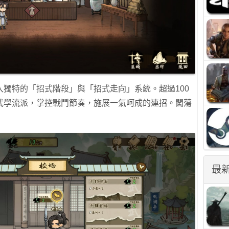
獨特的「招式階段」與「招式走向」系統。超過100
武學流派，掌控戰鬥節奏，施展一氣呵成的連招。闖蕩
最