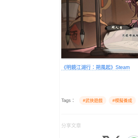
《明鏡江湖行：朔風起》Steam
Tags：
#武俠遊戲
#模擬養成
分享文章