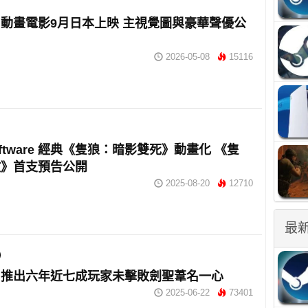
動畫電影9月日本上映 主視覺圖與豪華聲優公
2026-05-08
15116
oftware 經典《隻狼：暗影雙死》動畫化 《隻
敗》首支預告公開
2025-08-20
12710
最
》推出六年近七成玩家未擊敗劍聖葦名一心
2025-06-22
73401