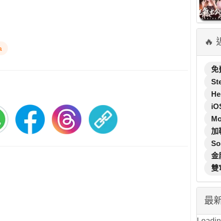
🔥
a
免
St
He
iO
M
加
So
金
雙
最
Loading