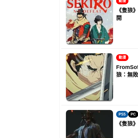
動漫
《隻狼》
開
動漫
FromS
狼：無
PS5
PC
《隻狼