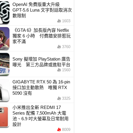
OpenAI 免費版重大升級
GPT-5.6 Luna 文字對話取消次
數限制
1603
《GTA 6》加長版內容 Netflix
獨家 6 小時 付費牆安排惹玩
家不滿
3760
Sony 擬增加 PlayStation 廣告
曝光 第三方品牌或進駐平台
1560
GIGABYTE RTX 50 為 16-pin
接口加主動散熱 唯獨 RTX
5090 沒有
3325
小米推出全新 REDMI 17
Series 配備 7,500mAh 大電
池、6.9 吋大螢幕及日常耐用
設計
8009