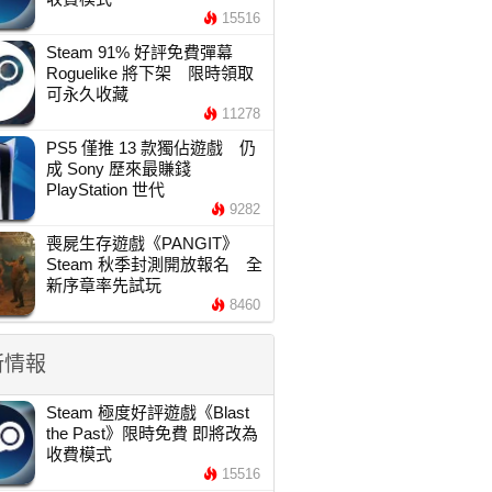
15516
Steam 91% 好評免費彈幕
Roguelike 將下架 限時領取
可永久收藏
11278
PS5 僅推 13 款獨佔遊戲 仍
成 Sony 歷來最賺錢
PlayStation 世代
9282
喪屍生存遊戲《PANGIT》
Steam 秋季封測開放報名 全
新序章率先試玩
8460
新情報
Steam 極度好評遊戲《Blast
the Past》限時免費 即將改為
收費模式
15516