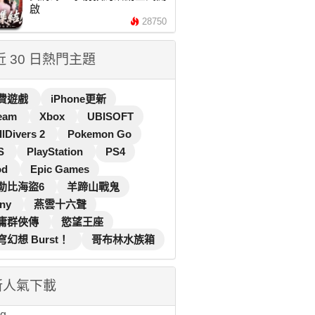
啟
28750
 近 30 日熱門主題
費遊戲
iPhone更新
eam
Xbox
UBISOFT
llDivers 2
Pokemon Go
S
PlayStation
PS4
od
Epic Games
勒比海盜6
羊蹄山戰鬼
ny
燕雲十六聲
庸群俠傳
慾望王座
穹幻想 Burst！
哥布林水族箱
新人氣下載
...