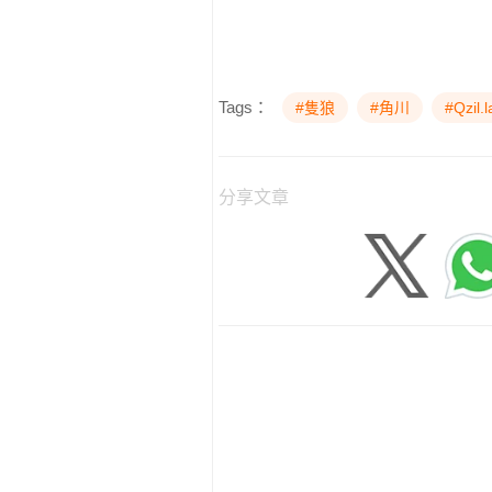
Tags：
#隻狼
#角川
#Qzil.l
分享文章