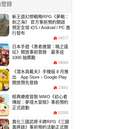
前登錄
新王道幻想戰略RPG《夢戰：
劍之海》 官方事前預約開啟
預定全球 iOS / Android / PC 進
行發布
44577
日本手遊《勇者連盟：曉之遠
征》開放事前登錄 最多送
1000 抽獎勵
39064
《潛水員戴夫》手機版 8 月推
出 App Store、Google Play
開放預先登錄
23661
經典療癒冒險 MMO《初心者
傳說：夢境大冒險》事前預約
正式啟動
62058
異化三國武將卡牌RPG《三國
異將錄》事前預約活動正式開