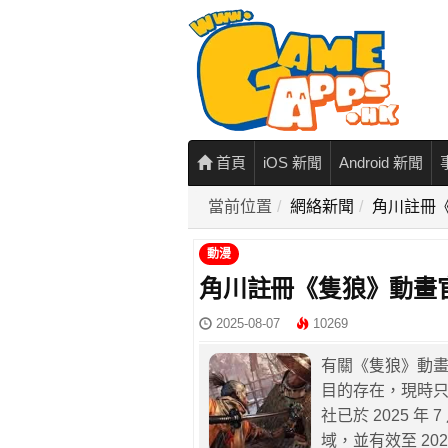
首頁
iOS 新聞
Android 新聞
當前位置
網絡新聞
角川註冊
動漫
角川註冊《隻狼》動畫
2025-08-07
10269
有關《隻狼》動
目的存在，現時
社已於 2025 年 
域，並有效至 2026