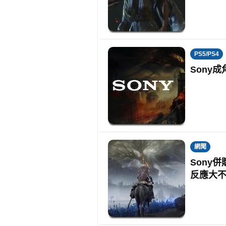
PS5/PS4
Sony成
網聞
Sony併
反應大