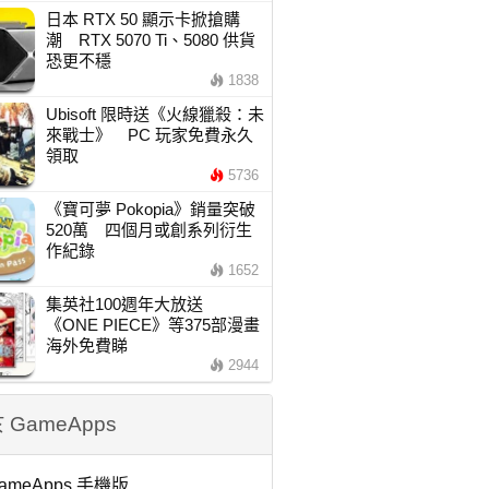
日本 RTX 50 顯示卡掀搶購
潮 RTX 5070 Ti、5080 供貨
恐更不穩
1838
Ubisoft 限時送《火線獵殺：未
來戰士》 PC 玩家免費永久
領取
5736
《寶可夢 Pokopia》銷量突破
520萬 四個月或創系列衍生
作紀錄
1652
集英社100週年大放送
《ONE PIECE》等375部漫畫
海外免費睇
2944
 GameApps
ameApps 手機版