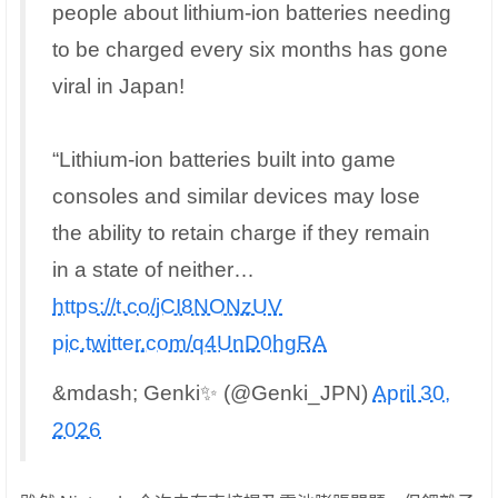
people about lithium-ion batteries needing
to be charged every six months has gone
viral in Japan!
“Lithium-ion batteries built into game
consoles and similar devices may lose
the ability to retain charge if they remain
in a state of neither…
https://t.co/jCI8NONzUV
pic.twitter.com/q4UnD0hgRA
&mdash; Genki✨ (@Genki_JPN)
April 30,
2026