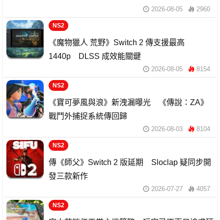
2026-08-05
2960
NS2
《魔物獵人 荒野》Switch 2 傳支援最高
1440p DLSS 成效能關鍵
2026-08-05
8154
NS2
《寶可夢風與浪》新洩漏曝光 《傳說：ZA》
戰鬥外捕捉系統傳回歸
2026-08-03
8104
NS2
傳《師父》Switch 2 版延期 Sloclap 疑同步開
發三款新作
2026-07-27
4057
NS2