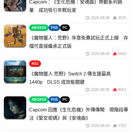
Capcom：《生化危機：安魂曲》帶動系列銷
量 成功吸引年輕玩家
2026-08-06
3525
XBOXSX
PS5
PC
《魔物獵人：荒野》序章免費試玩正式上線 存
檔可直接繼承正式版
2026-08-05
5603
NS2
《魔物獵人 荒野》Switch 2 傳支援最高
1440p DLSS 成效能關鍵
2026-08-05
8053
XBOXSX
PS5
PC
Capcom 回應《生化危機》外傳傳聞 現階段專
注《聖女密碼》與《安魂曲》
2026-08-04
2783