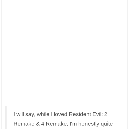
I will say, while I loved Resident Evil: 2
Remake & 4 Remake, I'm honestly quite