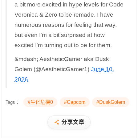
a bit more excited in hype levels for Code
Veronica & Zero to be remade. I have
numerous reasons for feeling that way,
but even I'm a bit surprised at how
excited I'm turning out to be for them.
&mdash; AestheticGamer aka Dusk
Golem (@AestheticGamer1)
June 10,
2026
Tags：
#生化危機0
#Capcom
#DuskGolem
分享文章