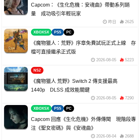
Capcom：《生化危機：安魂曲》帶動系列銷
量 成功吸引年輕玩家
昨日
2625
XBOXSX
PS5
PC
《魔物獵人：荒野》序章免費試玩正式上線 存
檔可直接繼承正式版
2026-08-05
5223
NS2
《魔物獵人 荒野》Switch 2 傳支援最高
1440p DLSS 成效能關鍵
2026-08-05
7290
XBOXSX
PS5
PC
Capcom 回應《生化危機》外傳傳聞 現階段專
注《聖女密碼》與《安魂曲》
2026-08-04
2688