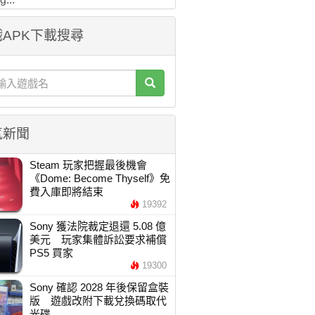
APK下載搜尋
氣新聞
Steam 玩家把握最後機會
《Dome: Become Thyself》免
費入庫即將結束
19392
Sony 獲法院裁定退還 5.08 億
美元 玩家集體訴訟要求補償
PS5 買家
19300
Sony 確認 2028 年後保留盒裝
版 遊戲改附下載兌換碼取代
光碟