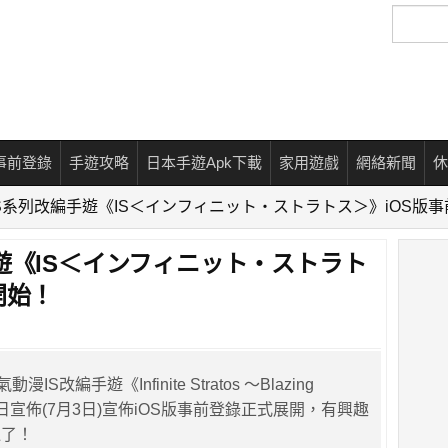
搜
尋
事前登錄
手遊攻略
日本手遊Apk下載
家用遊戲
網絡新聞
休
S系列改編手遊《IS＜インフィニット・ストラトス＞》iOS版
遊《IS＜インフィニット・ストラト
開始！
漫IS改編手遊《Infinite Stratos ～Blazing
本日宣佈(7月3日)宣佈iOS版事前登錄正式展開，有興趣
過了！