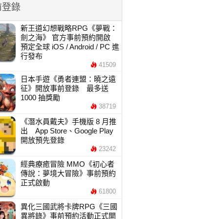
前登錄
新王道幻想戰略RPG《夢戰：
劍之海》 官方事前預約開啟
預定全球 iOS / Android / PC 進
行發布
41509
日本手遊《勇者連盟：曉之遠
征》開放事前登錄 最多送
1000 抽獎勵
38719
《潛水員戴夫》手機版 8 月推
出 App Store、Google Play
開放預先登錄
23242
經典療癒冒險 MMO《初心者
傳說：夢境大冒險》事前預約
正式啟動
61800
異化三國武將卡牌RPG《三國
異將錄》事前預約活動正式開