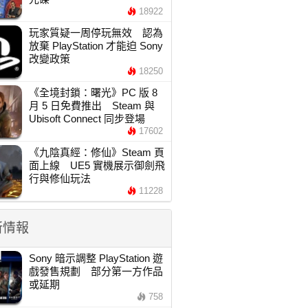
18922
玩家質疑一周停玩無效 認為
放棄 PlayStation 才能迫 Sony
改變政策
18250
《全境封鎖：曙光》PC 版 8
月 5 日免費推出 Steam 與
Ubisoft Connect 同步登場
17602
《九陰真經：修仙》Steam 頁
面上線 UE5 實機展示御劍飛
行與修仙玩法
11228
新情報
Sony 暗示調整 PlayStation 遊
戲發售規劃 部分第一方作品
或延期
758