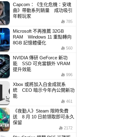
Capcom：《生化危機：安魂
曲》帶動系列銷量 成功吸引
年輕玩家
785
Microsoft 不再推薦 32GB
RAM Windows 11 重點轉向
8GB 記憶體優化
560
NVIDIA 傳研 GeForce 新功
能 SSD 可充當額外 VRAM
提升效能
996
Xbox 或將加入白金成就系
統 CEO 暗示今年內公開新功
能
461
《夜勤人》Steam 限時免費
送 8 月 10 日前領取即可永久
保留
2172