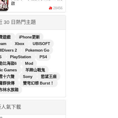
啟
28456
 近 30 日熱門主題
費遊戲
iPhone更新
eam
Xbox
UBISOFT
llDivers 2
Pokemon Go
S
PlayStation
PS4
勒比海盜6
Mod
ic Games
羊蹄山戰鬼
雲十六聲
Sony
慾望王座
庸群俠傳
雙穹幻想 Burst！
布林水族箱
新人氣下載
...