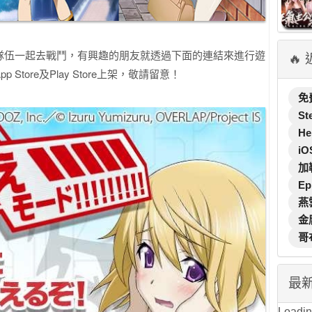
隊伍一起去戰鬥，有興趣的朋友就透過下面的連結來進行遊
🔥
tore及Play Store上架，敬請留意！
免
St
He
iO
加
Ep
燕
金
哥
最
Loading