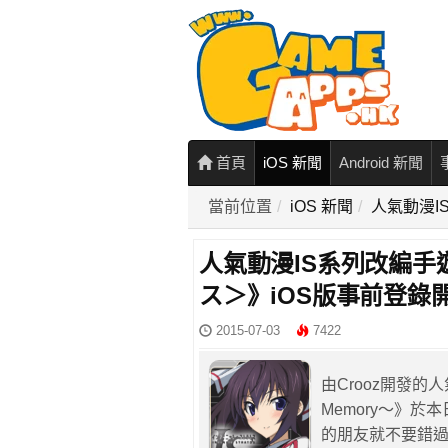
首頁
iOS 新聞
Android 新聞
當前位置
iOS 新聞
人氣動漫I
人氣動漫IS系列改編手
ス＞》iOS版事前登錄
2015-07-03
7422
由Crooz開發的人氣動
Memory～》於
的朋友就不要錯