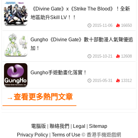
《Divine Gate》x《Strike The Blood》！全新
地區助升Skill LV！！
2015-11-06
16650
Gungho《Divine Gate》數十部動漫人氣聲優追
加！
2015-10-21
12608
Gungho手遊動畫化落實！
2015-05-31
13312
→查看更多熱門文章
電腦版
|
聯絡我們
|
Legal
|
Sitemap
Privacy Policy
|
Terms of Use
© 香港手機遊戲網