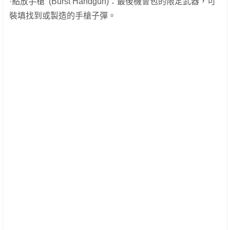
·點放手槍 (Burst Handgun)：最後機會包的限定武器，可
裝填找到或製造的手槍子彈。