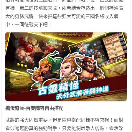
有獨一無二的技能和天賦，兩者結合塑造出一個個神通廣
大的勇猛武將！快來把這些強大可愛的三國名將收入囊
中，一同征戰天下吧！
搗蛋奇兵-百變陣容自由搭配
武將的強大固然重要，但是陣容搭配同樣不容忽視！面對
看似毫無勝算的強勁對手，只要能洞悉敵人弱點，靈活改