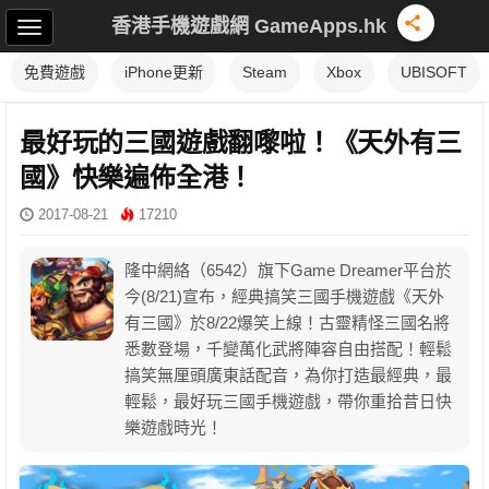
香港手機遊戲網 GameApps.hk
免費遊戲
iPhone更新
Steam
Xbox
UBISOFT
最好玩的三國遊戲翻嚟啦！《天外有三
國》快樂遍佈全港！
2017-08-21
17210
隆中網絡（6542）旗下Game Dreamer平台於
今(8/21)宣布，經典搞笑三國手機遊戲《天外
有三國》於8/22爆笑上線！古靈精怪三國名將
悉數登場，千變萬化武將陣容自由搭配！輕鬆
搞笑無厘頭廣東話配音，為你打造最經典，最
輕鬆，最好玩三國手機遊戲，帶你重拾昔日快
樂遊戲時光！