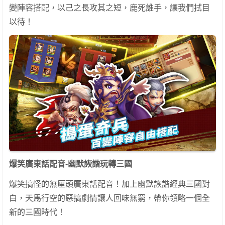
變陣容搭配，以己之長攻其之短，鹿死誰手，讓我們拭目
以待！
爆笑廣東話配音-幽默詼諧玩轉三國
爆笑搞怪的無厘頭廣東話配音！加上幽默詼諧經典三國對
白，天馬行空的惡搞劇情讓人回味無窮，帶你領略一個全
新的三國時代！