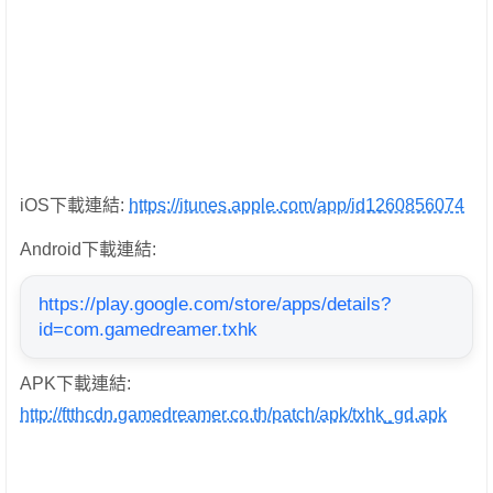
iOS下載連結:
https://itunes.apple.com/app/id1260856074
Android下載連結:
https://play.google.com/store/apps/details?
id=com.gamedreamer.txhk
APK下載連結:
http://ftthcdn.gamedreamer.co.th/patch/apk/txhk_gd.apk