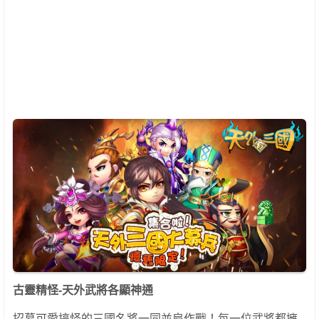
古靈精怪-天外武將各顯神通
招募可愛搞怪的三國名將一同並肩作戰！每一位武將都擁