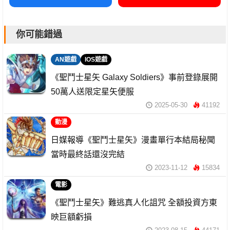
你可能錯過
AN遊戲
IOS遊戲
《聖鬥士星矢 Galaxy Soldiers》事前登錄展開
50萬人送限定星矢便服
2025-05-30
41192
動漫
日媒報導《聖鬥士星矢》漫畫單行本結局秘聞
當時最終話還沒完結
2023-11-12
15834
電影
《聖鬥士星矢》難逃真人化詛咒 全額投資方東
映巨額虧損