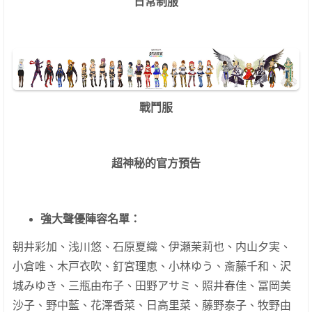
日常制服
戰鬥服
超神秘的官方預告
強大聲優陣容名單：
朝井彩加、浅川悠、石原夏織、伊瀬茉莉也、内山夕実、
小倉唯、木戸衣吹、釘宮理恵、小林ゆう、斎藤千和、沢
城みゆき、三瓶由布子、田野アサミ、照井春佳、冨岡美
沙子、野中藍、花澤香菜、日高里菜、藤野泰子、牧野由