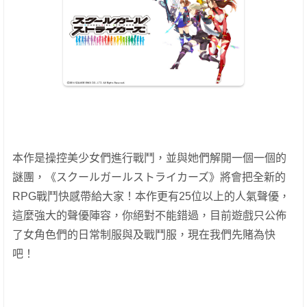
本作是操控美少女們進行戰鬥，並與她們解開一個一個的
謎團，《スクールガールストライカーズ》將會把全新的
RPG戰鬥快感帶給大家！本作更有25位以上的人氣聲優，
這麼強大的聲優陣容，你絕對不能錯過，目前遊戲只公佈
了女角色們的日常制服與及戰鬥服，現在我們先賭為快
吧！