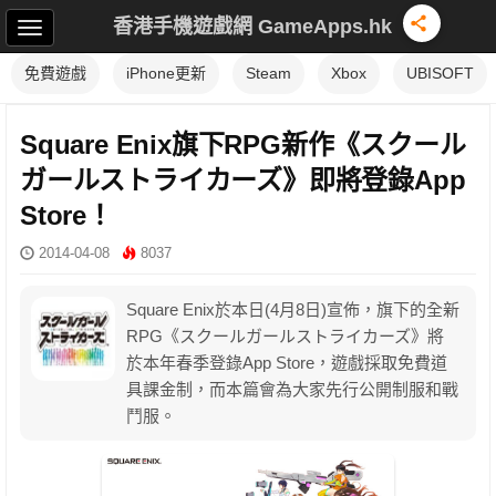
香港手機遊戲網 GameApps.hk
免費遊戲
iPhone更新
Steam
Xbox
UBISOFT
Square Enix旗下RPG新作《スクール
ガールストライカーズ》即將登錄App
Store！
2014-04-08
8037
Square Enix於本日(4月8日)宣佈，旗下的全新
RPG《スクールガールストライカーズ》將
於本年春季登錄App Store，遊戲採取免費道
具課金制，而本篇會為大家先行公開制服和戰
鬥服。