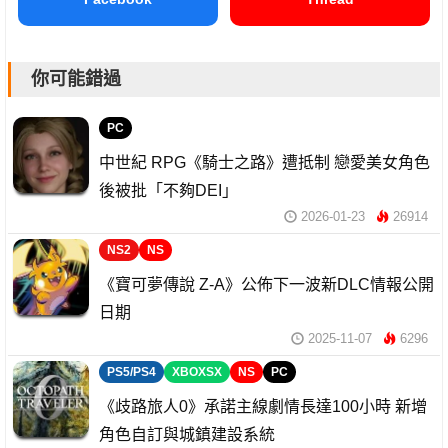
你可能錯過
PC
中世紀 RPG《騎士之路》遭抵制 戀愛美女角色
後被批「不夠DEI」
2026-01-23
26914
NS2
NS
《寶可夢傳說 Z-A》公佈下一波新DLC情報公開
日期
2025-11-07
6296
PS5/PS4
XBOXSX
NS
PC
《歧路旅人0》承諾主線劇情長達100小時 新增
角色自訂與城鎮建設系統