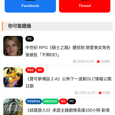
Facebook
Thread
你可能錯過
PC
中世紀 RPG《騎士之路》遭抵制 戀愛美女角色
後被批「不夠DEI」
2026-01-23
26989
NS2
NS
《寶可夢傳說 Z-A》公佈下一波新DLC情報公開
日期
2025-11-07
6298
PS5/PS4
XBOXSX
NS
PC
《歧路旅人0》承諾主線劇情長達100小時 新增