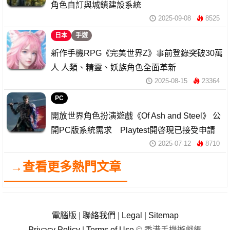
角色自訂與城鎮建設系統
2025-09-08
8525
日本
手遊
新作手機RPG《完美世界Z》事前登錄突破30萬
人 人類、精靈、妖族角色全面革新
2025-08-15
23364
PC
開放世界角色扮演遊戲《Of Ash and Steel》 公
開PC版系統需求 Playtest開啓現已接受申請
2025-07-12
8710
→查看更多熱門文章
電腦版
|
聯絡我們
|
Legal
|
Sitemap
Privacy Policy
|
Terms of Use
© 香港手機遊戲網