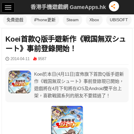
香港手機遊戲網 GameApps.hk
免費遊戲
iPhone更新
Steam
Xbox
UBISOFT
Koei首款Q版手遊新作《戦国無双シュ
ート》事前登錄開始！
2014-04-11
9587
Koei於本日(4月11日)宣佈旗下首款Q版手遊新
作《戦国無双シュート》事前登錄現已開始，
遊戲將在4月下旬將在iOS及Android雙平台上
架，喜歡戰國系列的朋友不要錯過了！