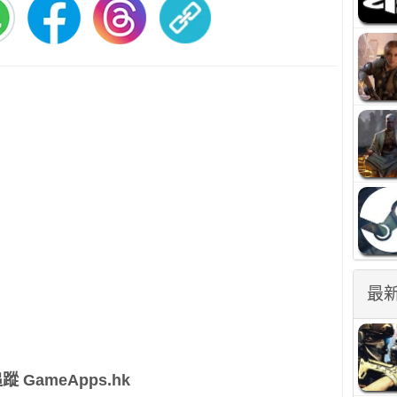
最
蹤 GameApps.hk