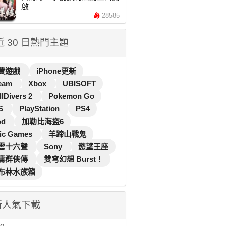
啟
28585
 近 30 日熱門主題
費遊戲
iPhone更新
eam
Xbox
UBISOFT
llDivers 2
Pokemon Go
S
PlayStation
PS4
od
加勒比海盜6
ic Games
羊蹄山戰鬼
雲十六聲
Sony
慾望王座
庸群俠傳
雙穹幻想 Burst！
布林水族箱
新人氣下載
...