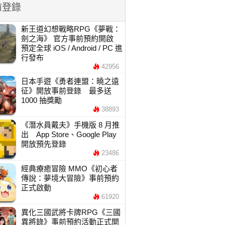
前登錄
新王道幻想戰略RPG《夢戰：
劍之海》 官方事前預約開啟
預定全球 iOS / Android / PC 進
行發布
42956
日本手遊《勇者連盟：曉之遠
征》開放事前登錄 最多送
1000 抽獎勵
38893
《潛水員戴夫》手機版 8 月推
出 App Store、Google Play
開放預先登錄
23486
經典療癒冒險 MMO《初心者
傳說：夢境大冒險》事前預約
正式啟動
61920
異化三國武將卡牌RPG《三國
異將錄》事前預約活動正式開