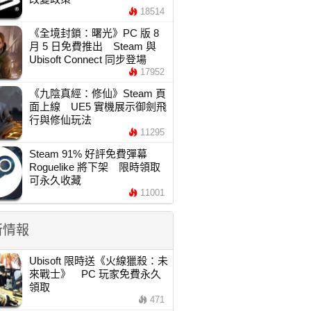
18514
《全境封鎖：曙光》PC 版 8
月 5 日免費推出 Steam 與
Ubisoft Connect 同步登場
17952
《九陰真經：修仙》Steam 頁
面上線 UE5 實機展示御劍飛
行與修仙玩法
11295
Steam 91% 好評免費彈幕
Roguelike 將下架 限時領取
可永久收藏
11001
新情報
Ubisoft 限時送《火線獵殺：未
來戰士》 PC 玩家免費永久
領取
471