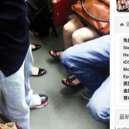
🔥
免
St
He
iO
M
Ep
燕
金
哥
最
Loading