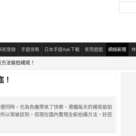
搜
尋
事前登錄
手遊攻略
日本手遊Apk下載
家用遊戲
網絡新聞
休
新方法偷拍裙底！
底！
方便同時，也為色魔帶來了快樂，港鐵每天的裙底偷拍
，所以常被捉到，但現在國內驚現全新拍攝方法，好恐