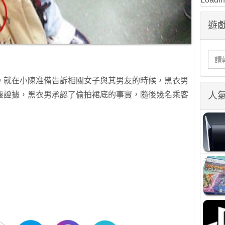
遊戲
。就在小陳准備告訴相關女子與其男友的時候，黑衣男
鑿證據，黑衣男承認了偷拍裙底的事實，隨後幾名乘客
人