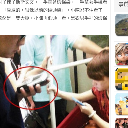
子樣子斯斯文文，一​​手拿著環保袋，一手拿著手機看
事
，「厚厚的，很像以前的磚頭機」，小陳忍不住看了一
竟然是一雙大腿。小陳再低頭一看，黑衣男手裡的環保