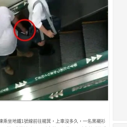
小陳乘坐地鐵1號線前往楊箕，上車沒多久，一名黑襯衫