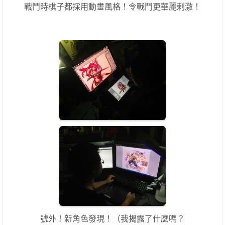
戰鬥時棋子都採用動畫風格！令戰鬥更華麗剌激！
號外！新角色發現！（我揭露了什麼嗎？