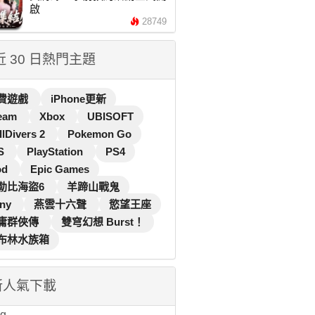
啟
28749
 近 30 日熱門主題
費遊戲
iPhone更新
eam
Xbox
UBISOFT
llDivers 2
Pokemon Go
S
PlayStation
PS4
od
Epic Games
勒比海盜6
羊蹄山戰鬼
ny
燕雲十六聲
慾望王座
庸群俠傳
雙穹幻想 Burst！
布林水族箱
新人氣下載
...