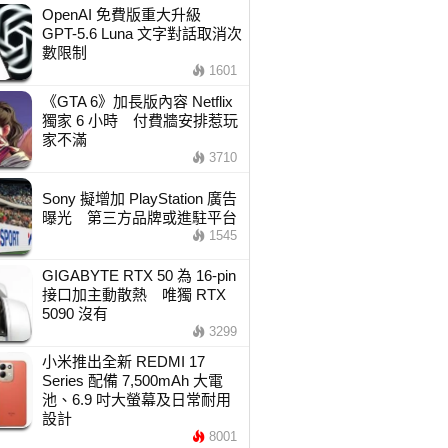
OpenAI 免費版重大升級
GPT-5.6 Luna 文字對話取消次
數限制
1601
《GTA 6》加長版內容 Netflix
獨家 6 小時 付費牆安排惹玩
家不滿
3710
Sony 擬增加 PlayStation 廣告
曝光 第三方品牌或進駐平台
1545
GIGABYTE RTX 50 為 16-pin
接口加主動散熱 唯獨 RTX
5090 沒有
3299
小米推出全新 REDMI 17
Series 配備 7,500mAh 大電
池、6.9 吋大螢幕及日常耐用
設計
8001