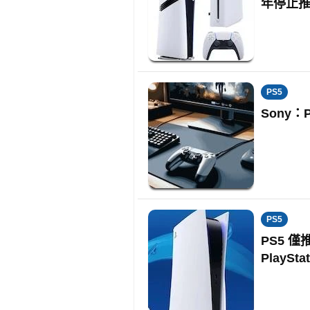
年停止
PS5
Sony
PS5
PS5 僅
PlaySta