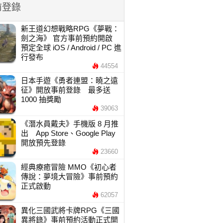
前登錄
新王道幻想戰略RPG《夢戰：
劍之海》 官方事前預約開啟
預定全球 iOS / Android / PC 進
行發布
44554
日本手遊《勇者連盟：曉之遠
征》開放事前登錄 最多送
1000 抽獎勵
39063
《潛水員戴夫》手機版 8 月推
出 App Store、Google Play
開放預先登錄
23660
經典療癒冒險 MMO《初心者
傳說：夢境大冒險》事前預約
正式啟動
62057
異化三國武將卡牌RPG《三國
異將錄》事前預約活動正式開