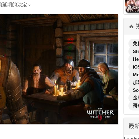
的延期的決定。
🔥
免
St
He
iO
M
加
So
金
哥
最
Loading