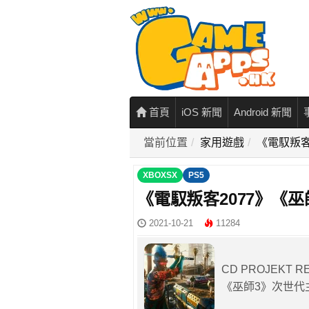
首頁
iOS 新聞
Android 新聞
當前位置
家用遊戲
《電馭叛客
XBOXSX
PS5
《電馭叛客2077》《
2021-10-21
11284
CD PROJEKT
《巫師3》次世代