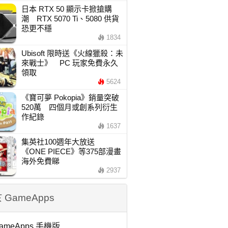
日本 RTX 50 顯示卡掀搶購
潮 RTX 5070 Ti、5080 供貨
恐更不穩
1834
Ubisoft 限時送《火線獵殺：未
來戰士》 PC 玩家免費永久
領取
5624
《寶可夢 Pokopia》銷量突破
520萬 四個月或創系列衍生
作紀錄
1637
集英社100週年大放送
《ONE PIECE》等375部漫畫
海外免費睇
2937
 GameApps
ameApps 手機版