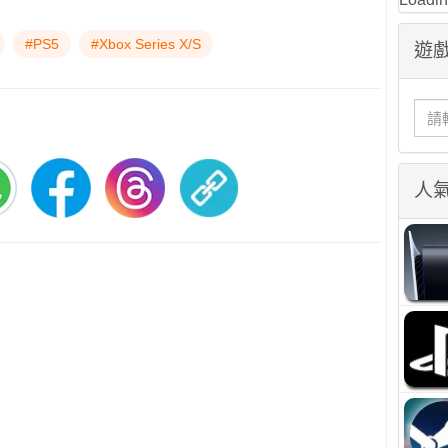
#PS5
#Xbox Series X/S
遊戲
人