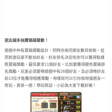
朋友越多抽寶箱越著數！
遊戲中仲有寶箱獎勵設計，同時亦係同朋友數目掛鉤，從
而刺激玩家不斷加好友，好友排名決定咗你可以獲得點樣
既寶箱獎勵，最低要求11個好友。比如要獲得銀色寶箱排
名獎勵，玩家必須要喺遊戲中有26個好友，且必須喺好友
前13位才能獲得相應獎勵，咁樣就可以引你係咁搵朋友一
齊玩，真係一絕！想玩既話，小記為大家下載好喇！