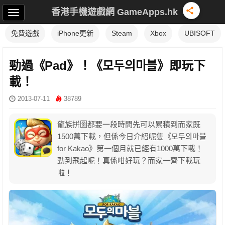
香港手機遊戲網 GameApps.hk
免費遊戲
iPhone更新
Steam
Xbox
UBISOFT
勁過《Pad》！《모두의마블》即玩下
載！
2013-07-11
38789
龍族拼圖都要一段時間先可以累積到而家既
1500萬下載，但係今日介紹呢隻《모두의마블
for Kakao》第一個月就已經有1000萬下載！
勁到飛起呢！真係咁好玩？而家一齊下載玩
啦！