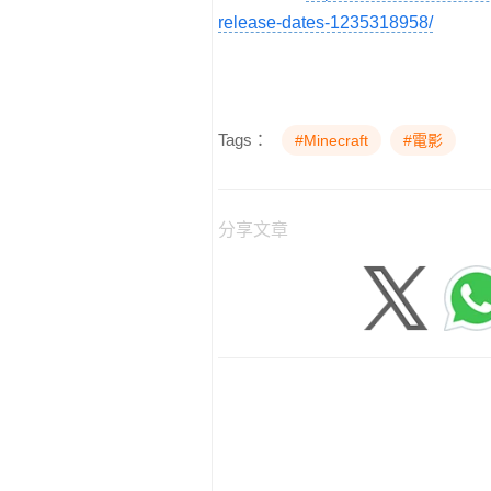
release-dates-1235318958/
Tags：
#Minecraft
#電影
分享文章