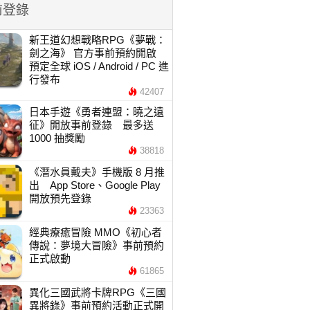
前登錄
新王道幻想戰略RPG《夢戰：
劍之海》 官方事前預約開啟
預定全球 iOS / Android / PC 進
行發布
42407
日本手遊《勇者連盟：曉之遠
征》開放事前登錄 最多送
1000 抽獎勵
38818
《潛水員戴夫》手機版 8 月推
出 App Store、Google Play
開放預先登錄
23363
經典療癒冒險 MMO《初心者
傳說：夢境大冒險》事前預約
正式啟動
61865
異化三國武將卡牌RPG《三國
異將錄》事前預約活動正式開