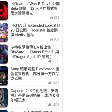
《Gears of War: E-Day》公開
Beta 詳情 12 人合作模式與
限定獎勵曝光
611
《GTA 6》Extended Look 8 月
28 日公開 Rockstar 首度選
擇 Netflix 發布
837
沙特收購後傳 EA 擬出售
BioWare 《Mass Effect》與
《Dragon Age》IP 或易手
1160
Sony 暗示調整 PlayStation 遊
戲發售規劃 部分第一方作品
或延期
1678
Capcom：《生化危機：安魂
曲》帶動系列銷量 成功吸引
年輕玩家
1503