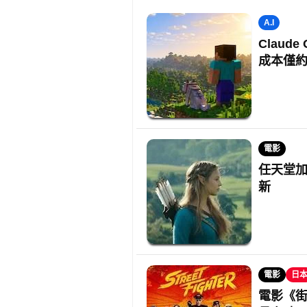
A.I
Claud
成本僅約 
電影
任天堂加
新
電影
日
電影《街頭