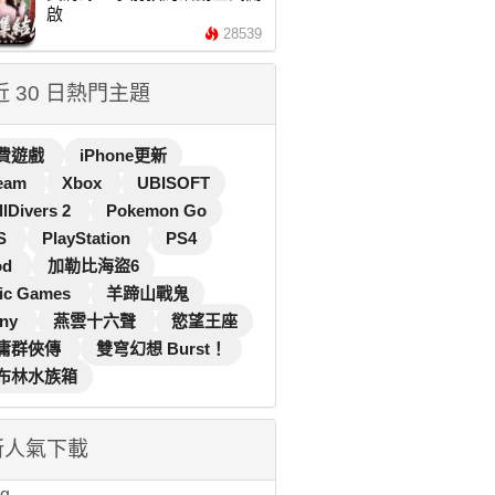
啟
28539
 近 30 日熱門主題
費遊戲
iPhone更新
eam
Xbox
UBISOFT
llDivers 2
Pokemon Go
S
PlayStation
PS4
od
加勒比海盜6
ic Games
羊蹄山戰鬼
ny
燕雲十六聲
慾望王座
庸群俠傳
雙穹幻想 Burst！
布林水族箱
新人氣下載
...