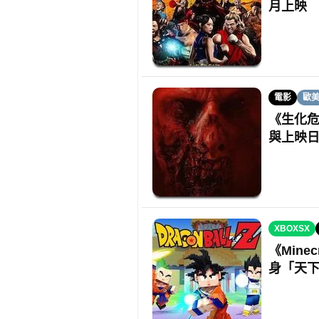
月上映
電影
歐
《生化危
與上映
XBOXSX
《Min
身「天