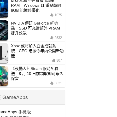
Microsoft 不再推薦 32GB
RAM Windows 11 重點轉向
8GB 記憶體優化
1075
NVIDIA 傳研 GeForce 新功
能 SSD 可充當額外 VRAM
提升效能
2532
Xbox 或將加入白金成就系
統 CEO 暗示今年內公開新功
能
907
《夜勤人》Steam 限時免費
送 8 月 10 日前領取即可永久
保留
3621
 GameApps
ameApps 手機版