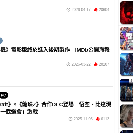
2026-04-17
20604
美
機》電影版終於進入後期製作 IMDb公開海報
日
2026-03-22
28187
PC
ecraft》×《龍珠Z》合作DLC登場 悟空、比達現
下一武道會」激戰
2025-11-05
6113