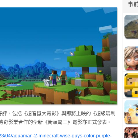
事
好評，包括《超音鼠大電影》與即將上映的《超級瑪利
 與傳奇影業合作的全新《街頭霸王》電影亦正式發表。
023/04/aquaman-2-minecraft-wise-guys-color-purple-