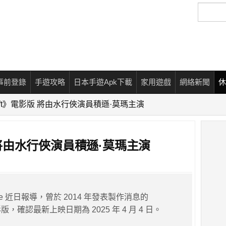
搜
尋
事前登錄
手遊攻略
日本手遊Apk下載
家用遊戲
網絡新聞
休
raft》電影版 將由水行俠演員積遜·莫瑪主演
版 將由水行俠演員積遜·莫瑪主演
ine 近日報導，曾於 2014 年發表製作消息的
電影版，確認最新上映日期為 2025 年 4 月 4 日。