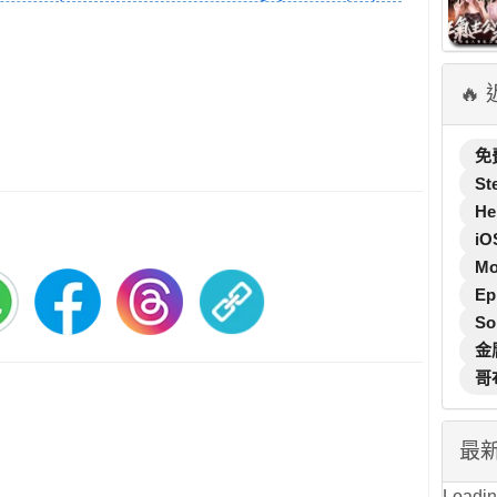
🔥
免
St
He
iO
M
Ep
So
金
哥
最
Loading