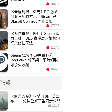
18401
《全境封鎖：曙光》PC 版 8
月 5 日免費推出 Steam 與
Ubisoft Connect 同步登場
17797
《九陰真經：修仙》Steam 頁
面上線 UE5 實機展示御劍飛
行與修仙玩法
11249
Steam 91% 好評免費彈幕
Roguelike 將下架 限時領取
可永久收藏
10977
新情報
《影之刃零》預購日期正式公
布 11 分鐘全新預告同步公開
1194