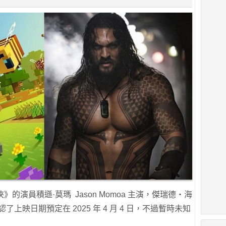
俠》的演員積遜·莫瑪 Jason Momoa 主演，傑瑞德・海
認了上映日期預定在 2025 年 4 月 4 日，不過暫時未知