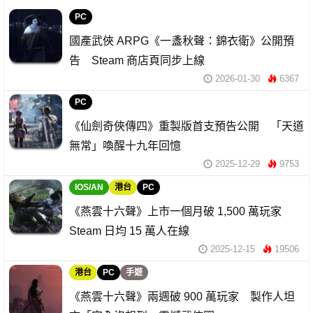
PC
國產武俠 ARPG《一盞秋聲：錦衣衛》公開預
告 Steam 商店頁同步上線
2026-01-30
6367
PC
《仙劍奇俠傳四》重製版首支預告公開 「天道
無常」喚醒十九年回憶
2025-12-29
9753
IOS/AN
港台
PC
《燕雲十六聲》上市一個月破 1,500 萬玩家
Steam 日均 15 萬人在線
2025-12-15
19506
港台
PC
手遊
《燕雲十六聲》兩週破 900 萬玩家 製作人坦