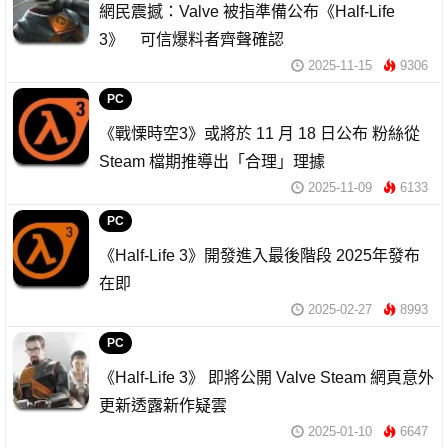
網民震撼：Valve 被指準備公布《Half-Life
3》 可信爆料者齊聲確認
2025-11-15
9306
PC
《戰慄時空3》或將於 11 月 18 日公布 粉絲從
Steam 檔期推導出「合理」理據
2025-11-09
6133
PC
《Half-Life 3》開發進入最後階段 2025年發布
在即
2025-02-27
8993
PC
《Half-Life 3》 即將公開 Valve Steam 網頁意外
更新透露新作疑雲
2025-01-10
6647