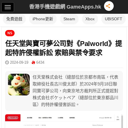
香港手機遊戲網 GameApps.hk
免費遊戲
iPhone更新
Steam
Xbox
UBISOFT
NS
任天堂與寶可夢公司對《Palworld》提
起特許侵權訴訟 索賠與禁令要求
2024-09-19
6434
任天堂株式会社（總部位於京都市南區，代表
取締役社長古川俊太郎）於2024年9月18日聯
同寶可夢公司，向東京地方裁判所正式提起對
株式会社ポケットペア（總部位於東京都品川
區）的特許權侵害訴訟。