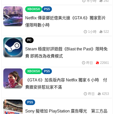
半小時
292
XBOXSX
PS5
Netflix 傳豪擲近億美元搶《GTA 6》獨家影片
僅限時數小時
1小時
522
PC
Steam 極度好評遊戲《Blast the Past》限時免
費 即將改為收費模式
昨日
22661
XBOXSX
PS5
《GTA 6》加長版內容 Netflix 獨家 6 小時 付
費牆安排惹玩家不滿
昨日
4253
PS5
Sony 擬增加 PlayStation 廣告曝光 第三方品