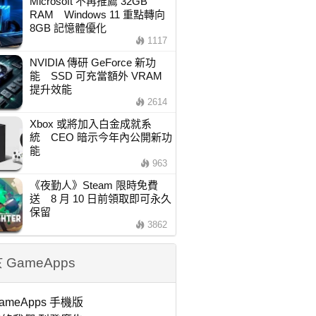
Microsoft 不再推薦 32GB
RAM Windows 11 重點轉向
8GB 記憶體優化
1117
NVIDIA 傳研 GeForce 新功
能 SSD 可充當額外 VRAM
提升效能
2614
Xbox 或將加入白金成就系
統 CEO 暗示今年內公開新功
能
963
《夜勤人》Steam 限時免費
送 8 月 10 日前領取即可永久
保留
3862
 GameApps
ameApps 手機版