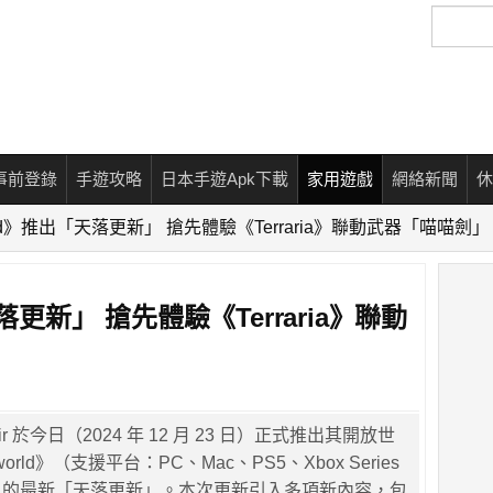
搜
尋
事前登錄
手遊攻略
日本手遊Apk下載
家用遊戲
網絡新聞
休
rld》推出「天落更新」 搶先體驗《Terraria》聯動武器「喵喵劍」
落更新」 搶先體驗《Terraria》聯動
Pair 於今日（2024 年 12 月 23 日）正式推出其開放世
rld》（支援平台：PC、Mac、PS5、Xbox Series
One）的最新「天落更新」。本次更新引入多項新內容，包