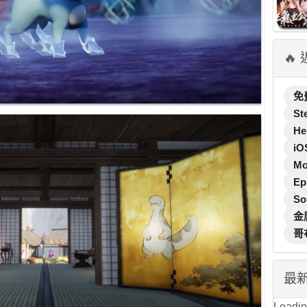
🔥
免
St
He
iO
M
Ep
So
金
哥
最
Loading