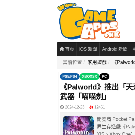
首頁
iOS 新聞
Android 新聞
當前位置
家用遊戲
《Palwo
PS5/PS4
XBOXSX
PC
《Palworld》推出「天
武器「喵喵劍」
2024-12-23
12461
開發商 Pocket 
界生存遊戲《Palwo
X|S、Xbox 