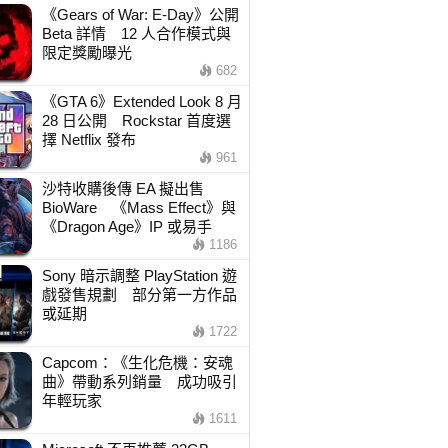
《Gears of War: E-Day》公開
Beta 詳情 12 人合作模式與
限定獎勵曝光
682
《GTA 6》Extended Look 8 月
28 日公開 Rockstar 首度選
擇 Netflix 發布
961
沙特收購後傳 EA 擬出售
BioWare 《Mass Effect》與
《Dragon Age》IP 或易手
1186
Sony 暗示調整 PlayStation 遊
戲發售規劃 部分第一方作品
或延期
1722
Capcom：《生化危機：安魂
曲》帶動系列銷量 成功吸引
年輕玩家
1611