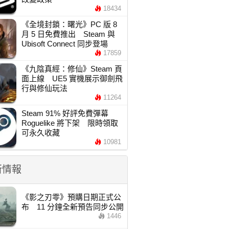
18434
《全境封鎖：曙光》PC 版 8
月 5 日免費推出 Steam 與
Ubisoft Connect 同步登場
17859
《九陰真經：修仙》Steam 頁
面上線 UE5 實機展示御劍飛
行與修仙玩法
11264
Steam 91% 好評免費彈幕
Roguelike 將下架 限時領取
可永久收藏
10981
新情報
《影之刃零》預購日期正式公
布 11 分鐘全新預告同步公開
1446