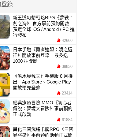
前登錄
新王道幻想戰略RPG《夢戰：
劍之海》 官方事前預約開啟
預定全球 iOS / Android / PC 進
行發布
42660
日本手遊《勇者連盟：曉之遠
征》開放事前登錄 最多送
1000 抽獎勵
38830
《潛水員戴夫》手機版 8 月推
出 App Store、Google Play
開放預先登錄
23414
經典療癒冒險 MMO《初心者
傳說：夢境大冒險》事前預約
正式啟動
61884
異化三國武將卡牌RPG《三國
異將錄》事前預約活動正式開