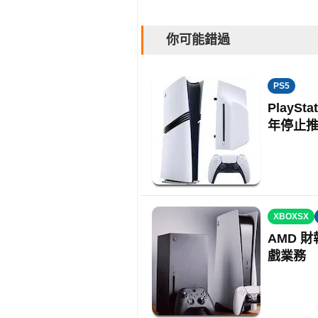
你可能錯過
PS5
PlayS
年停止
XBOXSX
AMD 
戲業務