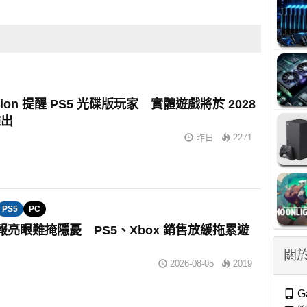
tation 提醒 PS5 光碟版玩家 實體遊戲將於 2028
推出
昨日
2271
PS5
PC
財報亮眼難掩隱憂 PS5、Xbox 銷售放緩拖累遊
關於
2026-08-05
2019
G