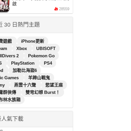
啟
28559
 近 30 日熱門主題
費遊戲
iPhone更新
eam
Xbox
UBISOFT
llDivers 2
Pokemon Go
S
PlayStation
PS4
od
加勒比海盜6
ic Games
羊蹄山戰鬼
ny
燕雲十六聲
慾望王座
庸群俠傳
雙穹幻想 Burst！
布林水族箱
新人氣下載
...