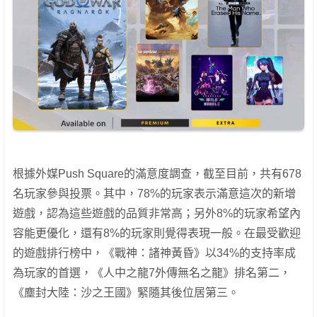
根據外媒Push Square的滿意度調查，截至目前，共有678
名玩家參與投票。其中，78%的玩家表示滿意這次的新增
遊戲，認為這些遊戲的品質非常高；另外8%的玩家希望內
容能更優化，還有8%的玩家則覺得表現一般。在最受歡迎
的遊戲排行榜中，《戰神：諸神黃昏》以34%的支持率成
為玩家的首選，《人中之龍7外傳無名之龍》排名第二，
《塵封大陸：沙之王國》緊隨其後位居第三。