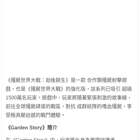
《殭屍世界大戰：劫後餘生》是一款 合作類殭屍射擊遊
戲，也是《殭屍世界大戰》的強化版，該系列已吸引 超過
1500萬名玩家。遊戲中，玩家將隨著緊張刺激的故事線，
前往全球殭屍肆虐的戰區，對抗 成群結隊的嗜血殭屍，享
受極具壓迫感的戰鬥體驗。
《Garden Story》簡介