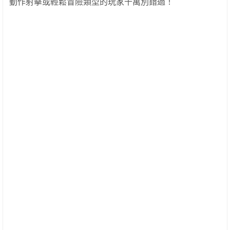
動作射擊或輕鬆冒險類型的玩家千萬別錯過！