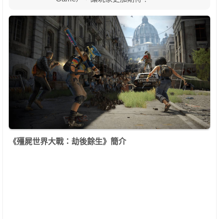
《殭屍世界大戰：劫後餘生》簡介