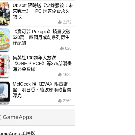
Ubisoft 限時送《火線獵殺：未
來戰士》 PC 玩家免費永久
領取
2172
《寶可夢 Pokopia》銷量突破
520萬 四個月或創系列衍生
作紀錄
828
集英社100週年大放送
《ONE PIECE》等375部漫畫
海外免費睇
1639
MelGeek 推《EVA》限量鍵
盤 明日香、綾波麗兩款售價
曝光
2769
 GameApps
ameApps 手機版