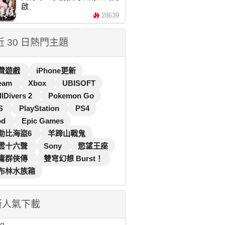
啟
28639
 近 30 日熱門主題
費遊戲
iPhone更新
eam
Xbox
UBISOFT
llDivers 2
Pokemon Go
S
PlayStation
PS4
od
Epic Games
勒比海盜6
羊蹄山戰鬼
雲十六聲
Sony
慾望王座
庸群俠傳
雙穹幻想 Burst！
布林水族箱
新人氣下載
...