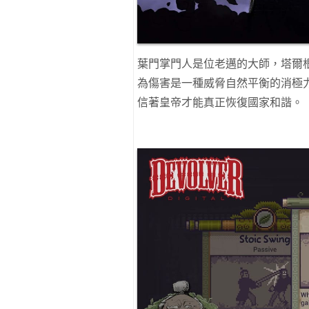
葉門掌門人是位老邁的大師，塔爾根
為傷害是一種威脅自然平衡的消極
信著皇帝才能真正恢復國家和諧。