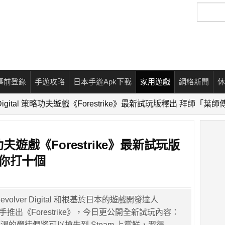
搜
尋
事前登錄
手遊攻略
日本手遊Apk下載
家用遊戲
網絡新聞
休
er Digital 策略功夫遊戲《Forestrike》最新試玩版釋出 拜師「
 策略功夫遊戲《Forestrike》最新試玩版
讓你打十個
volver Digital 和根基於日本的遊戲開發達人
ew 攜手推出《Forestrike》，今日更公開全新試玩內容：
渴的學徒們將可以搶先到 Steam 上嘗鮮，習得