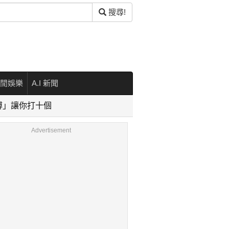
搜尋!
閒娛樂
A.I 新聞
葉師傅」讓你打十個
Advertisement