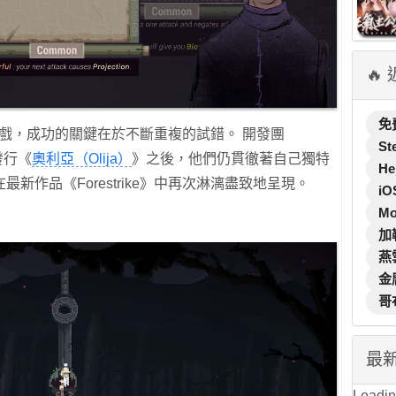
🔥
免
功夫遊戲，成功的關鍵在於不斷重複的試錯。 開發團
St
年發行《
奧利亞（Olija）
》之後，他們仍貫徹著自己獨特
He
新作品《Forestrike》中再次淋漓盡致地呈現。
iO
M
加
燕
金
哥
最
Loading