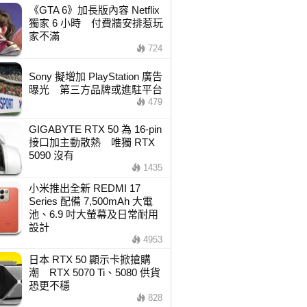
《GTA 6》加長版內容 Netflix
獨家 6 小時 付費牆安排惹玩
家不滿
724
Sony 擬增加 PlayStation 廣告
曝光 第三方品牌或進駐平台
479
GIGABYTE RTX 50 為 16-pin
接口加主動散熱 唯獨 RTX
5090 沒有
1435
小米推出全新 REDMI 17
Series 配備 7,500mAh 大電
池、6.9 吋大螢幕及日常耐用
設計
4953
日本 RTX 50 顯示卡掀搶購
潮 RTX 5070 Ti、5080 供貨
恐更不穩
828