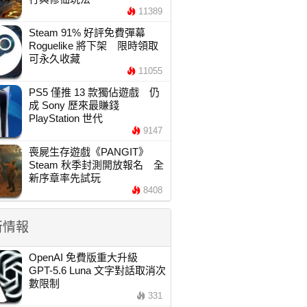
11389
Steam 91% 好評免費彈幕
Roguelike 將下架 限時領取
可永久收藏
11055
PS5 僅推 13 款獨佔遊戲 仍
成 Sony 歷來最賺錢
PlayStation 世代
9147
喪屍生存遊戲《PANGIT》
Steam 秋季封測開放報名 全
新序章率先試玩
8408
新情報
OpenAI 免費版重大升級
GPT-5.6 Luna 文字對話取消次
數限制
331