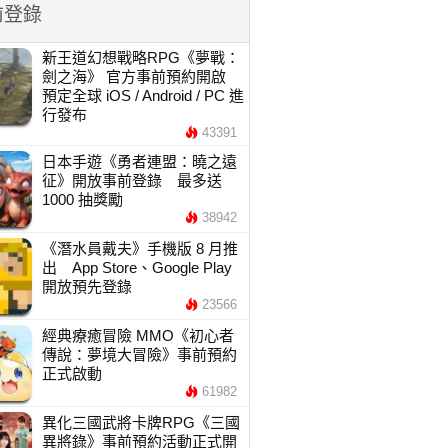
前登錄
新王道幻想戰略RPG《夢戰：
劍之海》 官方事前預約開啟
預定全球 iOS / Android / PC 進
行發布
43391
日本手遊《勇者連盟：曉之遠
征》開放事前登錄 最多送
1000 抽獎勵
38942
《潛水員戴夫》手機版 8 月推
出 App Store、Google Play
開放預先登錄
23566
經典療癒冒險 MMO《初心者
傳說：夢境大冒險》事前預約
正式啟動
61982
異化三國武將卡牌RPG《三國
異將錄》事前預約活動正式開