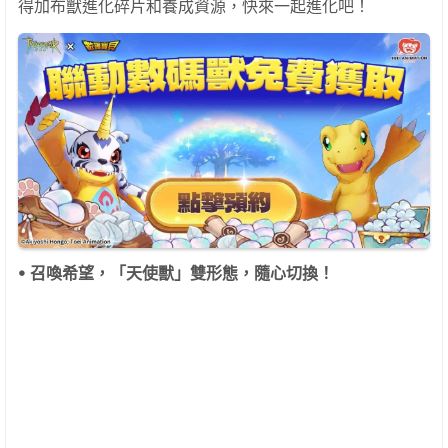
得加布獸進化碎片和養成資源，快來一起進化吧！
ꔷ
召喚希望，「天使獸」雙形態，隨心切換！