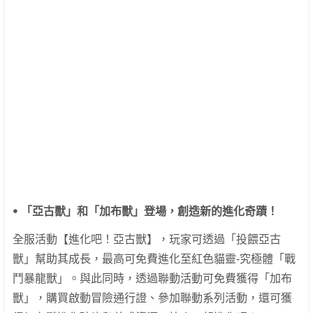
ꔷ
「亞古獸」和「加布獸」登場，創造新的進化奇蹟！
全服活動【進化吧！亞古獸】，玩家可透過「投餵亞古
獸」幫助其成長，最高可免費進化至紅色貓靈-究極體「戰
鬥暴龍獸」。與此同時，透過聯動活動可免費獲得「加布
獸」，購買啟動冒險通行證、參加聯動系列活動，還可獲