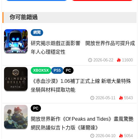
你可能錯過
網聞
研究揭示遊戲正面影響 開放世界作品可提升成
年人心理穩定性
2026-06-22
11600
XBOXSX
PS5
PC
《赤血沙漠》1.06補丁正式上線 新增大量特殊
坐騎與材料提取功能
2026-05-11
5543
PC
開放世界新作《Of Peaks and Tides》畫風驚艷
網民熱議似吉卜力版《薩爾達》
2026-04-10
5054