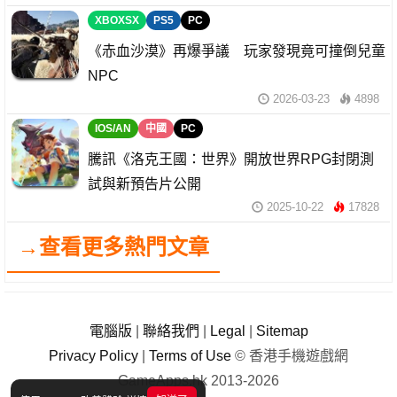
XBOXSX
PS5
PC
《赤血沙漠》再爆爭議 玩家發現竟可撞倒兒童
NPC
2026-03-23
4898
IOS/AN
中國
PC
騰訊《洛克王國：世界》開放世界RPG封閉測
試與新預告片公開
2025-10-22
17828
→查看更多熱門文章
電腦版
|
聯絡我們
|
Legal
|
Sitemap
Privacy Policy
|
Terms of Use
© 香港手機遊戲網
GameApps.hk 2013-2026