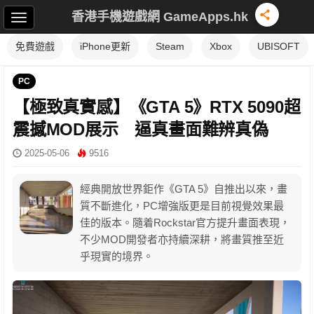
香港手機遊戲網 GameApps.hk
免費遊戲
iPhone更新
Steam
Xbox
UBISOFT
PC
【極致真實感】《GTA 5》RTX 5090超
震撼MOD展示 逼真畫面難辨真偽
2025-05-06
9516
經典開放世界鉅作《GTA 5》自推出以來，畫
質不斷進化，PC增強版更是目前視覺效果最
佳的版本。隨着Rockstar官方提升畫面表現，
不少MOD開發者亦持續深耕，將畫質推至近
乎現實的境界。