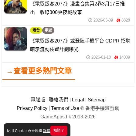
《電馭叛客2077》漫畫合集第2卷3月17日推
出 收錄300頁夜城故事
2026-03-09
8828
港台
手遊
《電馭叛客2077》或登陸手機平台 CDPR 招聘
暗示流動裝置計劃曝光
2026-01-18
14009
→查看更多熱門文章
電腦版
|
聯絡我們
|
Legal
|
Sitemap
Privacy Policy
|
Terms of Use
© 香港手機遊戲網
GameApps.hk 2013-2026
知道了
使用 Cookie 改善體驗
詳情