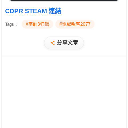
CDPR STEAM 連結
Tags：
#巫師3狂獵
#電馭叛客2077
分享文章