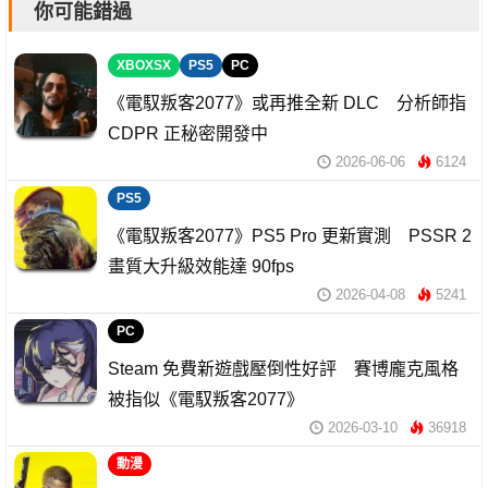
你可能錯過
XBOXSX
PS5
PC
《電馭叛客2077》或再推全新 DLC 分析師指
CDPR 正秘密開發中
2026-06-06
6124
PS5
《電馭叛客2077》PS5 Pro 更新實測 PSSR 2
畫質大升級效能達 90fps
2026-04-08
5241
PC
Steam 免費新遊戲壓倒性好評 賽博龐克風格
被指似《電馭叛客2077》
2026-03-10
36918
動漫