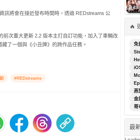
資訊將會在接近發布時間時，透過 REDstreams 公
🔥
的前次重大更新 2.2 版本主打自訂功能，加入了車輛改
免
隱藏了一個與《小丑牌》的跨作品任務。
St
He
iO
M
更新
#REDstreams
Ep
燕
金
哥
最
Loading