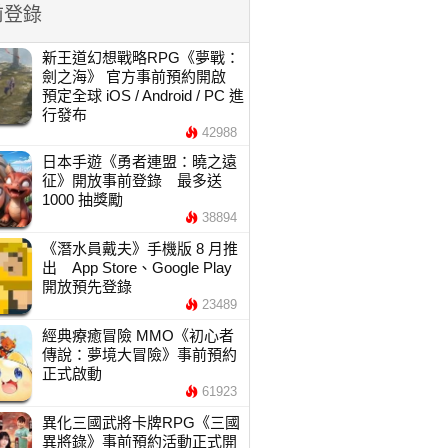
前登錄
新王道幻想戰略RPG《夢戰：
劍之海》 官方事前預約開啟
預定全球 iOS / Android / PC 進
行發布
42988
日本手遊《勇者連盟：曉之遠
征》開放事前登錄 最多送
1000 抽獎勵
38894
《潛水員戴夫》手機版 8 月推
出 App Store、Google Play
開放預先登錄
23489
經典療癒冒險 MMO《初心者
傳說：夢境大冒險》事前預約
正式啟動
61923
異化三國武將卡牌RPG《三國
異將錄》事前預約活動正式開