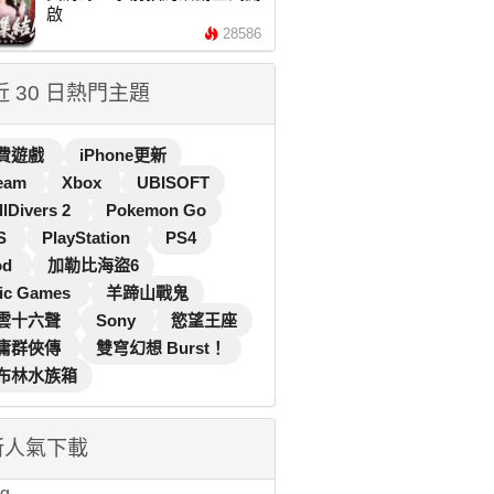
啟
28586
 近 30 日熱門主題
費遊戲
iPhone更新
eam
Xbox
UBISOFT
llDivers 2
Pokemon Go
S
PlayStation
PS4
od
加勒比海盜6
ic Games
羊蹄山戰鬼
雲十六聲
Sony
慾望王座
庸群俠傳
雙穹幻想 Burst！
布林水族箱
新人氣下載
...