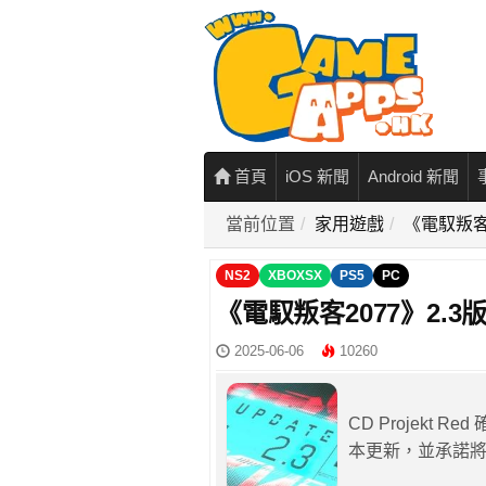
首頁
iOS 新聞
Android 新聞
當前位置
家用遊戲
《電馭叛客
NS2
XBOXSX
PS5
PC
《電馭叛客2077》2.
2025-06-06
10260
CD Projekt R
本更新，並承諾