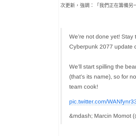
次更新，強調：「我們正在籌備另
We’re not done yet! Stay 
Cyberpunk 2077 update co
We’ll start spilling the be
(that’s its name), so for n
team cook!
pic.twitter.com/WANfynr3
&mdash; Marcin Momot 