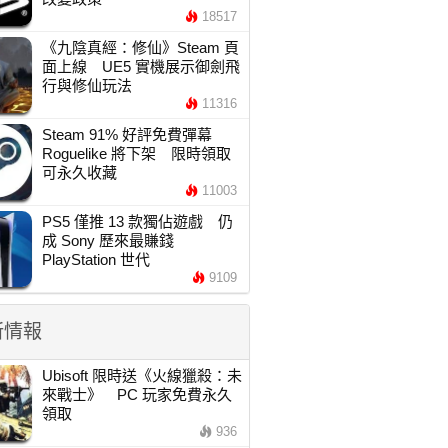
18517
《九陰真經：修仙》Steam 頁
面上線 UE5 實機展示御劍飛
行與修仙玩法
11316
Steam 91% 好評免費彈幕
Roguelike 將下架 限時領取
可永久收藏
11003
PS5 僅推 13 款獨佔遊戲 仍
成 Sony 歷來最賺錢
PlayStation 世代
9109
新情報
Ubisoft 限時送《火線獵殺：未
來戰士》 PC 玩家免費永久
領取
936