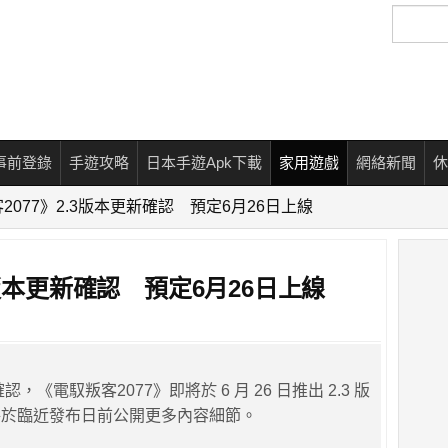
搜
尋
事前登錄
手遊攻略
日本手遊Apk下載
家用遊戲
網絡新聞
休
2077》2.3版本更新確認 預定6月26日上線
3版本更新確認 預定6月26日上線
ed 確認，《電馭叛客2077》即將於 6 月 26 日推出 2.3 版
將於臨近發布日前公開更多內容細節。