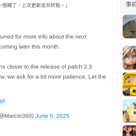
事
一個補丁，上次更新並非終點。」
tuned for more info about the next
ming later this month.
ans closer to the release of patch 2.3
ow, we ask for a bit more patience. Let the
3P
(@Marcin360)
June 5, 2025