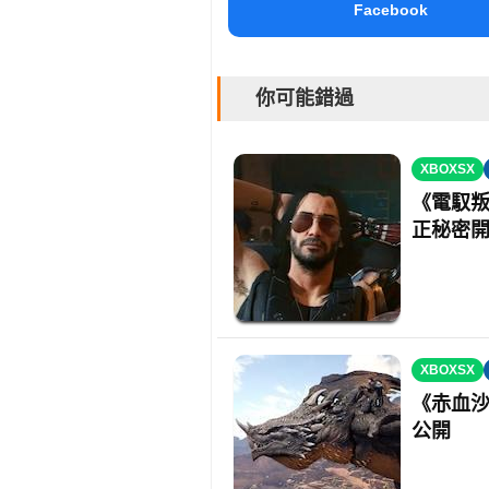
Facebook
你可能錯過
XBOXSX
《電馭叛
正秘密
XBOXSX
《赤血沙
公開