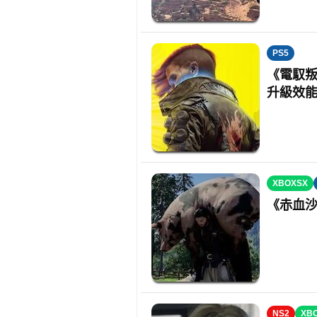
PS5
《電馭叛客
升級效能達
XBOXSX
《赤血
NS2
XB