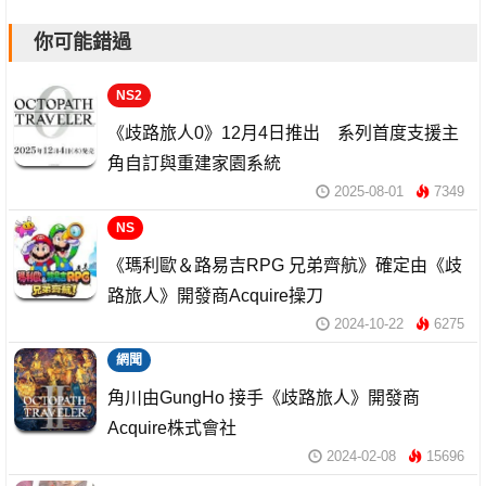
你可能錯過
NS2
《歧路旅人0》12月4日推出 系列首度支援主
角自訂與重建家園系統
2025-08-01
7349
NS
《瑪利歐＆路易吉RPG 兄弟齊航》確定由《歧
路旅人》開發商Acquire操刀
2024-10-22
6275
網聞
角川由GungHo 接手《歧路旅人》開發商
Acquire株式會社
2024-02-08
15696