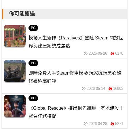
你可能錯過
PC
模擬人生新作《Paralives》登陸 Steam 開放世
界與建屋系統成焦點
2026-05-26
6170
PC
即時免費入手Steam修車模擬 玩家瘋玩黑心維
修獲極高好評
2026-05-14
16903
PC
《Global Rescue》推出搶先體驗 基地建設＋
緊急任務模擬
2026-04-28
5271