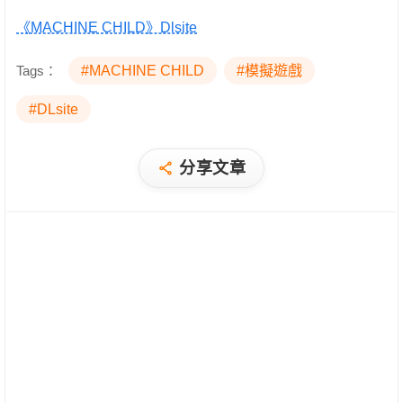
《MACHINE CHILD》Dlsite
Tags：
#MACHINE CHILD
#模擬遊戲
#DLsite
分享文章