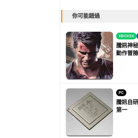
你可能錯過
XBOXSX
騰訊神秘
動作冒
PC
騰訊自研滄
第一