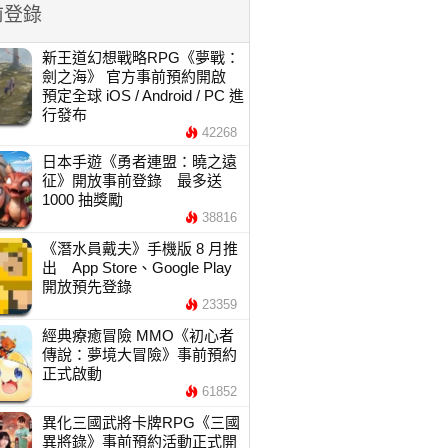
前登錄
新王道幻想戰略RPG《夢戰：
劍之海》 官方事前預約開啟
預定全球 iOS / Android / PC 進
行發布
42268
日本手遊《勇者連盟：曉之遠
征》開放事前登錄 最多送
1000 抽獎勵
38816
《潛水員戴夫》手機版 8 月推
出 App Store、Google Play
開放預先登錄
23359
經典療癒冒險 MMO《初心者
傳說：夢境大冒險》事前預約
正式啟動
61852
異化三國武將卡牌RPG《三國
異將錄》事前預約活動正式開