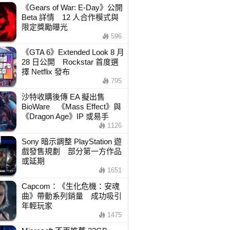
《Gears of War: E-Day》公開
Beta 詳情 12 人合作模式與
限定獎勵曝光
596
《GTA 6》Extended Look 8 月
28 日公開 Rockstar 首度選
擇 Netflix 發布
795
沙特收購後傳 EA 擬出售
BioWare 《Mass Effect》與
《Dragon Age》IP 或易手
1126
Sony 暗示調整 PlayStation 遊
戲發售規劃 部分第一方作品
或延期
1651
Capcom：《生化危機：安魂
曲》帶動系列銷量 成功吸引
年輕玩家
1475