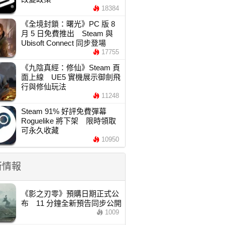
18384
《全境封鎖：曙光》PC 版 8
月 5 日免費推出 Steam 與
Ubisoft Connect 同步登場
17755
《九陰真經：修仙》Steam 頁
面上線 UE5 實機展示御劍飛
行與修仙玩法
11248
Steam 91% 好評免費彈幕
Roguelike 將下架 限時領取
可永久收藏
10950
新情報
《影之刃零》預購日期正式公
布 11 分鐘全新預告同步公開
1009