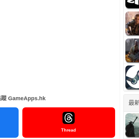
蹤 GameApps.hk
最
Thread