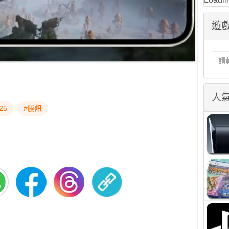
遊戲
人
25
#騰訊