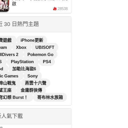
啟
28538
 近 30 日熱門主題
費遊戲
iPhone更新
eam
Xbox
UBISOFT
llDivers 2
Pokemon Go
S
PlayStation
PS4
od
加勒比海盜6
ic Games
Sony
蹄山戰鬼
燕雲十六聲
望王座
金庸群俠傳
穹幻想 Burst！
哥布林水族箱
新人氣下載
...