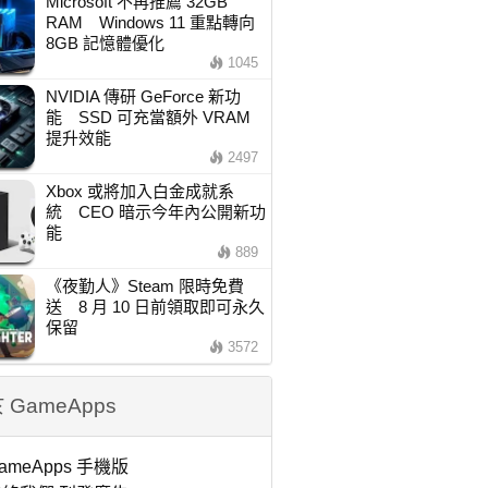
Microsoft 不再推薦 32GB
RAM Windows 11 重點轉向
8GB 記憶體優化
1045
NVIDIA 傳研 GeForce 新功
能 SSD 可充當額外 VRAM
提升效能
2497
Xbox 或將加入白金成就系
統 CEO 暗示今年內公開新功
能
889
《夜勤人》Steam 限時免費
送 8 月 10 日前領取即可永久
保留
3572
 GameApps
ameApps 手機版