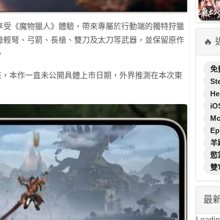
享受《魔物獵人》體驗，帶來專屬於行動端的獨特狩獵
錄輕弩、弓箭、長槍、雙刀及太刀等武器，並保留原作
🔥
。
免
表以來，本作一直未公開具體上市日期，外界推測在本次東
St
He
iO
M
Ep
羊
慾
雙
最
Loading