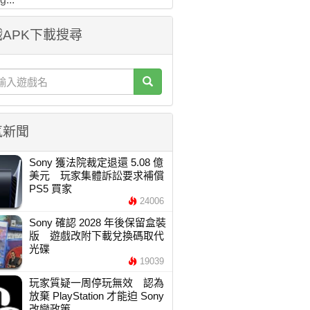
APK下載搜尋
氣新聞
Sony 獲法院裁定退還 5.08 億
美元 玩家集體訴訟要求補償
PS5 買家
24006
Sony 確認 2028 年後保留盒裝
版 遊戲改附下載兌換碼取代
光碟
19039
玩家質疑一周停玩無效 認為
放棄 PlayStation 才能迫 Sony
改變政策