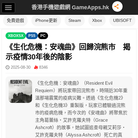
香港手機遊戲網 GameApps.hk
免費遊戲
iPhone更新
Steam
Xbox
UBISOFT
XBOXSX
PS5
PC
《生化危機：安魂曲》回歸浣熊市 揭
示疫情30年後的陰影
2025-08-30
8346
《生化危機：安魂曲》（Resident Evil
Requiem）將玩家帶回浣熊市，時隔近30年重
溫那場震驚的疫病災難。透過《生化危機2》
和《生化危機3》重製版，玩家已體驗過浣熊
市的疫病危機，而今次的《安魂曲》將聚焦於
主角葛蕾絲・艾許克羅夫特（Grace
Ashcroft）的故事，她試圖追查母親艾莉莎・
艾許克羅夫特（Alyssa Ashcroft）死亡的真