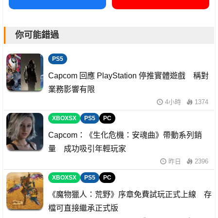
你可能錯過
PS5
Capcom 回應 PlayStation 停推實體遊戲 稱對
業務影響有限
4小時
1374
XBOXSX
PS5
PC
Capcom：《生化危機：安魂曲》帶動系列銷
量 成功吸引年輕玩家
昨日
2396
XBOXSX
PS5
PC
《魔物獵人：荒野》序章免費試玩正式上線 存
檔可直接繼承正式版