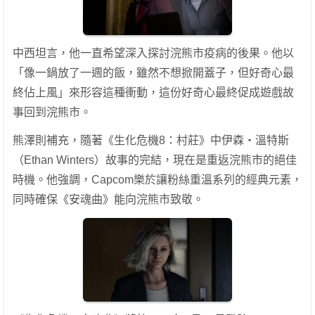
中西坦言，他一直希望深入探討浣熊市疫病的後果。他以
「像一鍋放了一週的飯，雖然不想掀開蓋子，但好奇心最
終佔上風」來形容這種衝動，這份好奇心最終促成遊戲故
事回到浣熊市。
熊澤則補充，隨著《生化危機8：村莊》中伊森・溫特斯
（Ethan Winters）故事的完結，現在是重返浣熊市的絕佳
時機。他強調，Capcom樂於讓粉絲重溫系列的經典元素，
同時確保《安魂曲》能向浣熊市致敬。