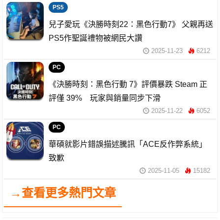
PS5
兒子愛玩《決勝時刻22：黑色行動7》 父親再送
PS5作聖誕禮物被網民大讚
2025-11-23
6212
PC
《決勝時刻：黑色行動 7》評價暴跌 Steam 正
評僅 39% 玩家與銷量同步下滑
2025-11-22
6052
PC
華碩就影片錯誤描述騰訊「ACE反作弊系統」
致歉
2025-11-05
15182
→查看更多熱門文章