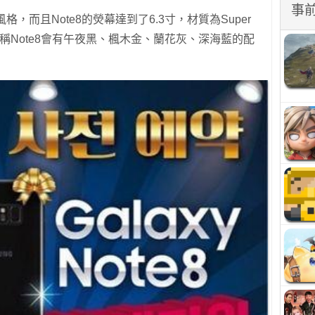
事
格，而且Note8的熒幕達到了6.3寸，材質為Super
據稱Note8會有午夜黑、楓木金、蘭花灰、深海藍的配