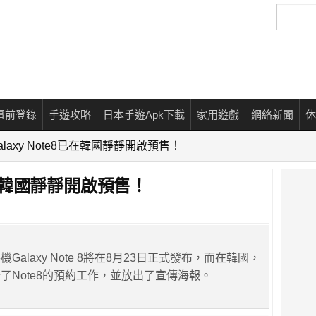
搜
尋
事前登錄
手遊攻略
日本手遊Apk下載
家用遊戲
網絡新聞
休
alaxy Note8已在韓國靜靜開啟預售！
8已在韓國靜靜開啟預售！
Galaxy Note 8將在8月23日正式發布，而在韓國，
了Note8的預約工作，並放出了宣傳海報。