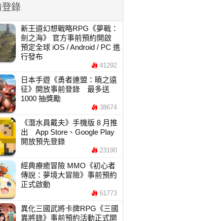
前登錄
新王道幻想戰略RPG《夢戰：
劍之海》 官方事前預約開啟
預定全球 iOS / Android / PC 進
行發布
41292
日本手遊《勇者連盟：曉之遠
征》開放事前登錄 最多送
1000 抽獎勵
38674
《潛水員戴夫》手機版 8 月推
出 App Store、Google Play
開放預先登錄
23190
經典療癒冒險 MMO《初心者
傳說：夢境大冒險》事前預約
正式啟動
61773
異化三國武將卡牌RPG《三國
異將錄》事前預約活動正式開