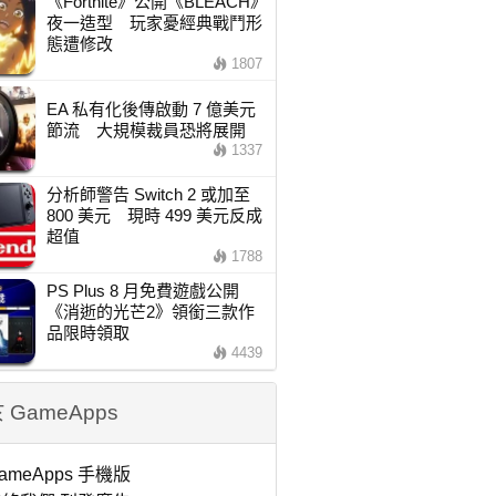
《Fortnite》公開《BLEACH》
夜一造型 玩家憂經典戰鬥形
態遭修改
1807
EA 私有化後傳啟動 7 億美元
節流 大規模裁員恐將展開
1337
分析師警告 Switch 2 或加至
800 美元 現時 499 美元反成
超值
1788
PS Plus 8 月免費遊戲公開
《消逝的光芒2》領銜三款作
品限時領取
4439
 GameApps
ameApps 手機版