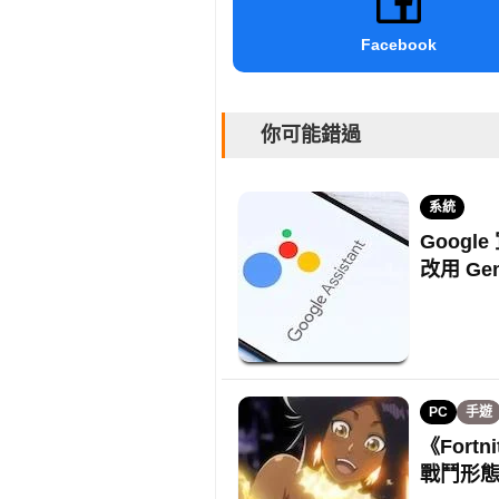
Facebook
你可能錯過
系統
Google
改用 Gem
PC
手遊
《For
戰鬥形