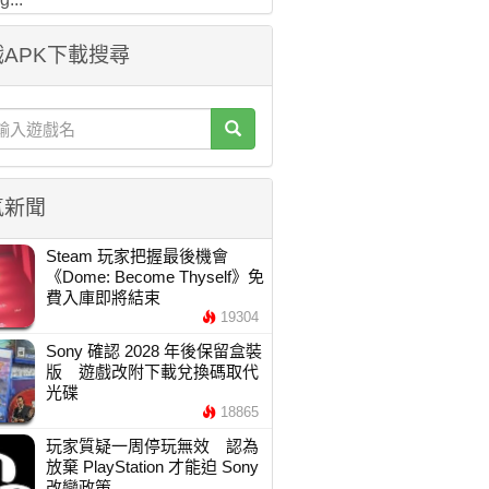
APK下載搜尋
氣新聞
Steam 玩家把握最後機會
《Dome: Become Thyself》免
費入庫即將結束
19304
Sony 確認 2028 年後保留盒裝
版 遊戲改附下載兌換碼取代
光碟
18865
玩家質疑一周停玩無效 認為
放棄 PlayStation 才能迫 Sony
改變政策