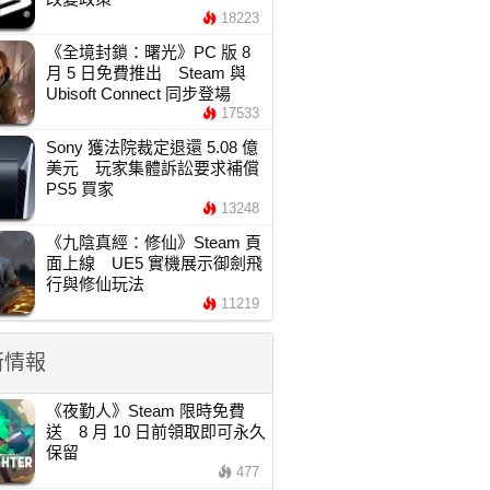
18223
《全境封鎖：曙光》PC 版 8
月 5 日免費推出 Steam 與
Ubisoft Connect 同步登場
17533
Sony 獲法院裁定退還 5.08 億
美元 玩家集體訴訟要求補償
PS5 買家
13248
《九陰真經：修仙》Steam 頁
面上線 UE5 實機展示御劍飛
行與修仙玩法
11219
新情報
《夜勤人》Steam 限時免費
送 8 月 10 日前領取即可永久
保留
477