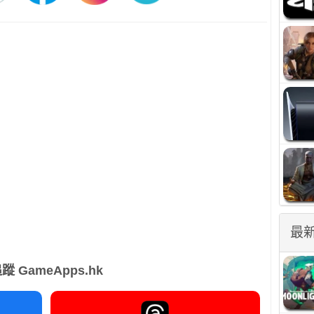
最
蹤 GameApps.hk