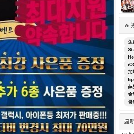
🔥
免
St
He
iO
加
Ep
燕
金
哥
最
Loading