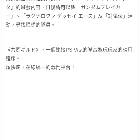
タ」的遊戲內容，日後將可以與「ガンダムブレイカ
ー」、「ラグナロク オデッセイ エース」及「討鬼伝」連
動，尋找理想的隊員。
《共闘ギルド》，一個連接PS Vita的聯合遊玩玩家的應用
程序。
超快速，在線統一的戰鬥平台！