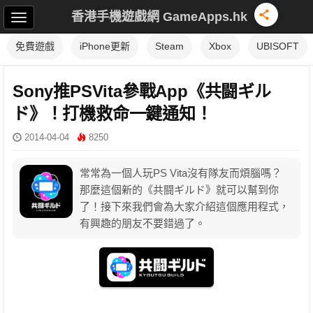
香港手機遊戲網 GameApps.hk
免費遊戲
iPhone更新
Steam
Xbox
UBISOFT
Sony推PSVita參戰App《共闘ギル
ド》！打機救命一鍵通知！
2014-04-04
8250
常常為一個人玩PS Vita沒有隊友而煩腦嗎？
那麼這個新的《共闘ギルド》就可以幫到你
了！接下來我們會為大家介紹這個應用程式，
有興趣的朋友不要錯過了。