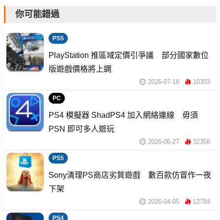
你可能錯過
PS5
PlayStation 推區域定價引爭議 部分國家數位
版遊戲價格將上調
2026-07-18
10303
PC
PS4 模擬器 ShadPS4 加入網絡連線 毋須
PSN 即可多人遊玩
2026-06-27
32358
PS5
Sony清理PS商店劣質遊戲 數百款仿冒作一夜
下架
2026-04-05
12784
PS4