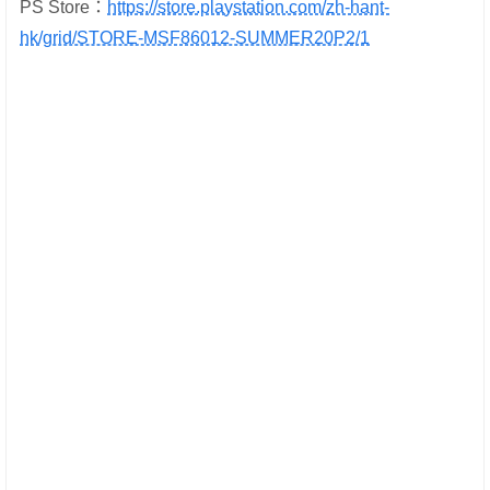
PS Store：
https://store.playstation.com/zh-hant-
hk/grid/STORE-MSF86012-SUMMER20P2/1