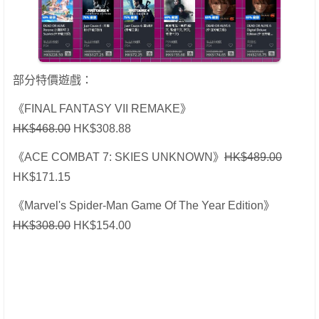
部分特價遊戲：
《FINAL FANTASY VII REMAKE》
HK$468.00
HK$308.88
《ACE COMBAT 7: SKIES UNKNOWN》
HK$489.00
HK$171.15
《Marvel's Spider-Man Game Of The Year Edition》
HK$308.00
HK$154.00