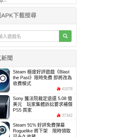
APK下載搜尋
氣新聞
Steam 極度好評遊戲《Blast
the Past》限時免費 即將改為
收費模式
41078
Sony 獲法院裁定退還 5.08 億
美元 玩家集體訴訟要求補償
PS5 買家
37342
Steam 91% 好評免費彈幕
Roguelike 將下架 限時領取
可永久收藏