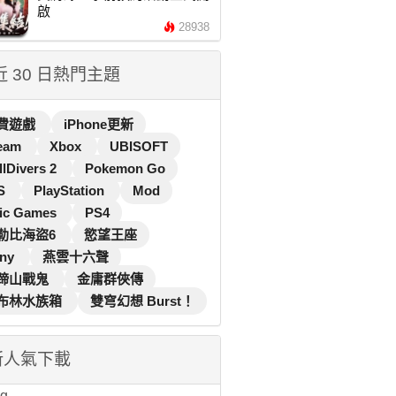
啟
28938
 近 30 日熱門主題
費遊戲
iPhone更新
eam
Xbox
UBISOFT
llDivers 2
Pokemon Go
S
PlayStation
Mod
ic Games
PS4
勒比海盜6
慾望王座
ny
燕雲十六聲
蹄山戰鬼
金庸群俠傳
布林水族箱
雙穹幻想 Burst！
新人氣下載
...