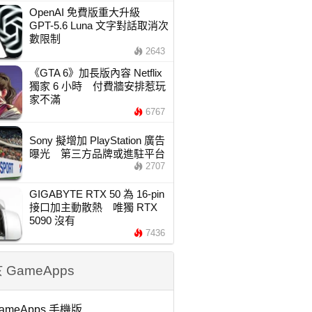
OpenAI 免費版重大升級
GPT-5.6 Luna 文字對話取消次
數限制
2643
《GTA 6》加長版內容 Netflix
獨家 6 小時 付費牆安排惹玩
家不滿
6767
Sony 擬增加 PlayStation 廣告
曝光 第三方品牌或進駐平台
2707
GIGABYTE RTX 50 為 16-pin
接口加主動散熱 唯獨 RTX
5090 沒有
7436
 GameApps
ameApps 手機版