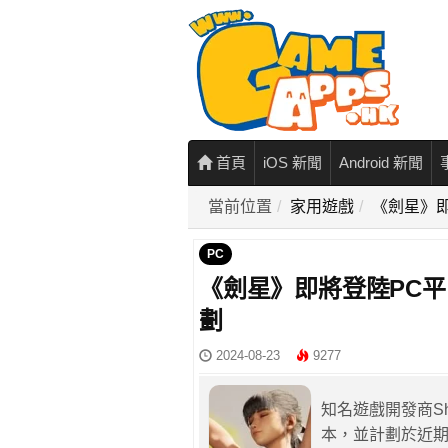
首頁
iOS 新聞
Android 新聞
當前位置
家用遊戲
《劍星》即
PC
《劍星》即將登陸PC平台
劃
2024-08-23
9277
知名遊戲開發商Sh
本，並計劃於近期推