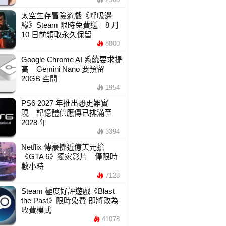
太空生存冒險遊戲《呼吸邊
緣》Steam 限時免費送 8 月
10 日前領取永久保留
8800
Google Chrome AI 系統要求提
高 Gemini Nano 要預留
20GB 空間
1954
PS6 2027 年推出恐更難實
現 記憶體供應傳已排滿至
2028 年
3394
Netflix 傳豪擲近億美元搶
《GTA 6》獨家影片 僅限時
數小時
7128
Steam 極度好評遊戲《Blast
the Past》限時免費 即將改為
收費模式
41078