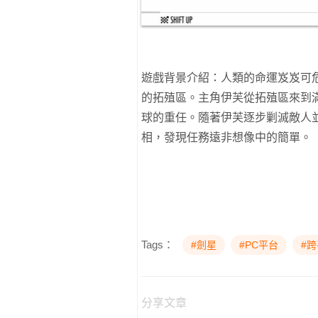
遊戲背景介紹：人類的命運岌岌可
的拓殖區。主角伊芙從拓殖區來到
球的重任。隨著伊芙逐步剿滅敵人
相，發現任務遠非想像中的簡單。
Tags：
#劍星
#PC平台
#
分享文章