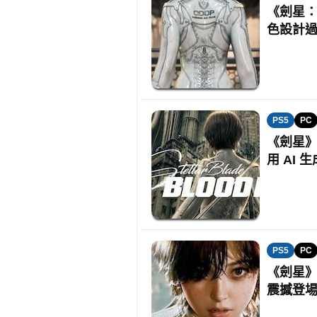
《劍星：B
色設計
PS5
PC
《劍星》
用 AI 
PS5
PC
《劍星》續
震撼登