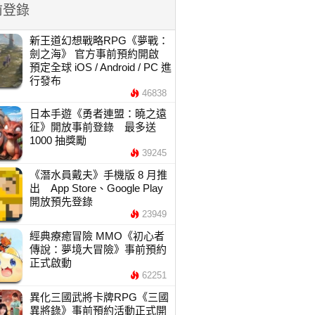
前登錄
新王道幻想戰略RPG《夢戰：
劍之海》 官方事前預約開啟
預定全球 iOS / Android / PC 進
行發布
46838
日本手遊《勇者連盟：曉之遠
征》開放事前登錄 最多送
1000 抽獎勵
39245
《潛水員戴夫》手機版 8 月推
出 App Store、Google Play
開放預先登錄
23949
經典療癒冒險 MMO《初心者
傳說：夢境大冒險》事前預約
正式啟動
62251
異化三國武將卡牌RPG《三國
異將錄》事前預約活動正式開