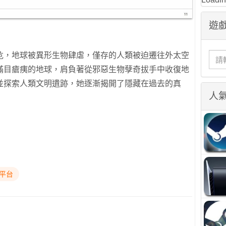
遊戲
危，地球被異形生物肆虐，僅存的人類被迫遷往外太空
滿目瘡痍的地球，肩負著從邪惡生物孽奇拔手中收復地
並探索人類文明遺跡，她逐漸揭開了隱藏在過去的真
人
跨平台