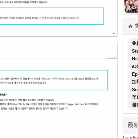
🔥
免
St
He
iO
Ep
加
So
羊
哥
最
Loading