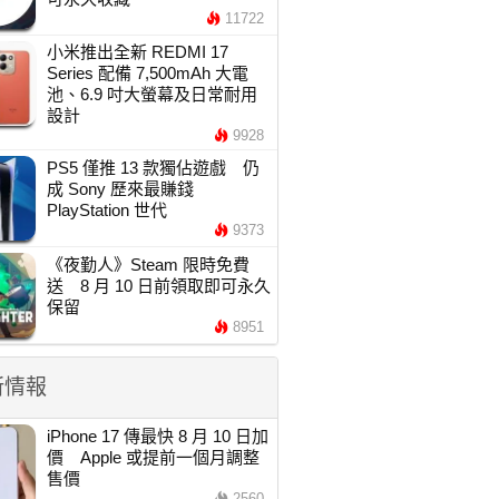
11722
小米推出全新 REDMI 17
Series 配備 7,500mAh 大電
池、6.9 吋大螢幕及日常耐用
設計
9928
PS5 僅推 13 款獨佔遊戲 仍
成 Sony 歷來最賺錢
PlayStation 世代
9373
《夜勤人》Steam 限時免費
送 8 月 10 日前領取即可永久
保留
8951
新情報
iPhone 17 傳最快 8 月 10 日加
價 Apple 或提前一個月調整
售價
2560