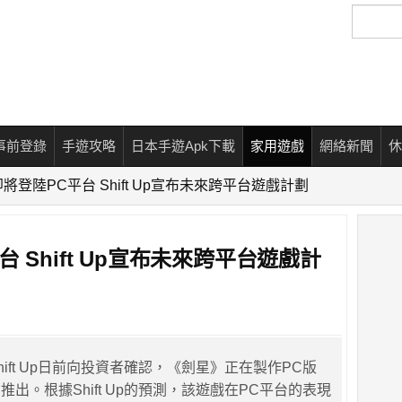
搜
尋
事前登錄
手遊攻略
日本手遊Apk下載
家用遊戲
網絡新聞
休
將登陸PC平台 Shift Up宣布未來跨平台遊戲計劃
 Shift Up宣布未來跨平台遊戲計
ift Up日前向投資者確認，《劍星》正在製作PC版
出。根據Shift Up的預測，該遊戲在PC平台的表現