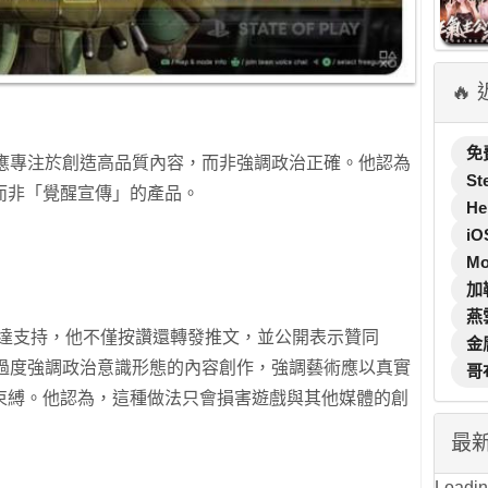
🔥
免
人員應專注於創造高品質內容，而非強調政治正確。他認為
St
而非「覺醒宣傳」的產品。
He
iO
M
加
燕
文表達支持，他不僅按讚還轉發推文，並公開表示贊同
金
批評過度強調政治意識形態的內容創作，強調藝術應以真實
哥
束縛。他認為，這種做法只會損害遊戲與其他媒體的創
最
Loading