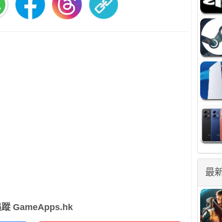
最
蹤 GameApps.hk