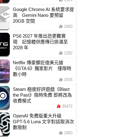
Google Chrome AI 系統要求提
高 Gemini Nano 要預留
20GB 空間
1060
PS6 2027 年推出恐更難實
現 記憶體供應傳已排滿至
2028 年
1282
Netflix 傳豪擲近億美元搶
《GTA 6》獨家影片 僅限時
數小時
1835
Steam 極度好評遊戲《Blast
the Past》限時免費 即將改為
收費模式
30472
OpenAI 免費版重大升級
GPT-5.6 Luna 文字對話取消次
數限制
1883