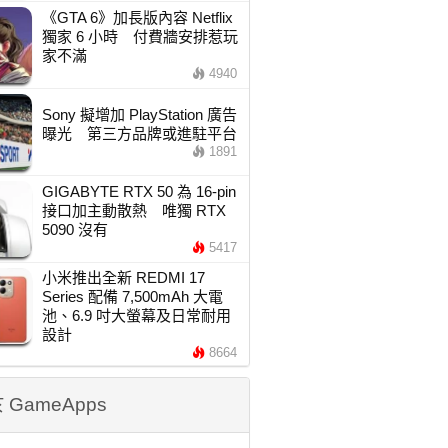
《GTA 6》加長版內容 Netflix
獨家 6 小時 付費牆安排惹玩
家不滿
4940
Sony 擬增加 PlayStation 廣告
曝光 第三方品牌或進駐平台
1891
GIGABYTE RTX 50 為 16-pin
接口加主動散熱 唯獨 RTX
5090 沒有
5417
小米推出全新 REDMI 17
Series 配備 7,500mAh 大電
池、6.9 吋大螢幕及日常耐用
設計
8664
 GameApps