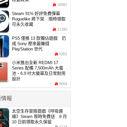
18881
Steam 91% 好評免費彈幕
Roguelike 將下架 限時領取
可永久收藏
11395
PS5 僅推 13 款獨佔遊戲 仍
成 Sony 歷來最賺錢
PlayStation 世代
9301
小米推出全新 REDMI 17
Series 配備 7,500mAh 大電
池、6.9 吋大螢幕及日常耐用
設計
8664
新情報
太空生存冒險遊戲《呼吸邊
緣》Steam 限時免費送 8 月
10 日前領取永久保留
1124