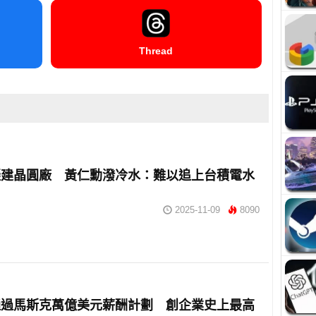
Thread
擬建晶圓廠 黃仁勳潑冷水：難以追上台積電水
2025-11-09
8090
通過馬斯克萬億美元薪酬計劃 創企業史上最高