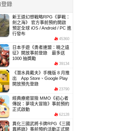
前登錄
新王道幻想戰略RPG《夢戰：
劍之海》 官方事前預約開啟
預定全球 iOS / Android / PC 進
行發布
45360
日本手遊《勇者連盟：曉之遠
征》開放事前登錄 最多送
1000 抽獎勵
39134
《潛水員戴夫》手機版 8 月推
出 App Store、Google Play
開放預先登錄
23790
經典療癒冒險 MMO《初心者
傳說：夢境大冒險》事前預約
正式啟動
62128
異化三國武將卡牌RPG《三國
異將錄》事前預約活動正式開