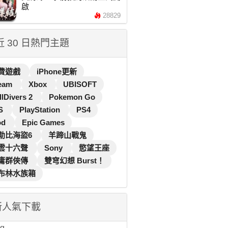
啟
28829
 近 30 日熱門主題
費遊戲
iPhone更新
eam
Xbox
UBISOFT
llDivers 2
Pokemon Go
S
PlayStation
PS4
od
Epic Games
勒比海盜6
羊蹄山戰鬼
雲十六聲
Sony
慾望王座
庸群俠傳
雙穹幻想 Burst！
布林水族箱
新人氣下載
...