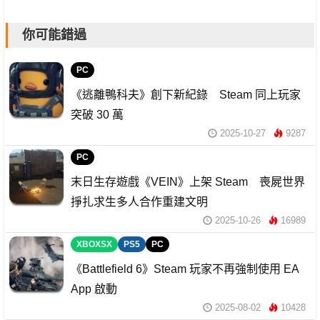
你可能錯過
PC
《逃離鴨科夫》創下新紀錄 Steam 同上玩家
突破 30 萬
2025-10-27
9287
PC
末日生存遊戲《VEIN》上架 Steam 喪屍世界
掙扎求生多人合作重建文明
2025-10-26
16989
XBOXSX
PS5
PC
《Battlefield 6》Steam 玩家不再強制使用 EA
App 啟動
2025-08-02
10428