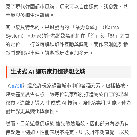
原了現代韓國都市風貌，玩家可以自由探索、談戀愛，甚
至參與多種生活體驗。
其中最具特色的，是遊戲內的 「業力系統」（Karma
System）。玩家的行為將影響他們在「善」與「惡」之間
的定位——行善可解鎖額外互動與獎勵，而作惡則能引發
戰鬥或犯罪事件，讓遊戲玩法更加多元。
生成式 AI 讓玩家打造夢想之城
《
inZOI
》還允許玩家調整城市中的各種元素，包括植被、
建築甚至廣告看板，讓每位玩家都能打造屬於自己的理想
都市。遊戲更導入 生成式 AI 技術，強化客製化功能，使遊
戲世界更具變化與個性。
然而，目前遊戲仍處於 搶先體驗階段，因此部分內容仍有
待改進。例如，性能表現不穩定、UI 設計不夠直覺，以及